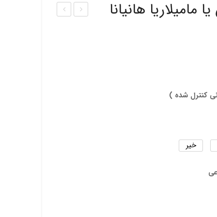
ا مامیلاریا هانیانا
ذر
ذر
آگاو
ژمین
اسکا
و
برا
بروچ
ی
نی کنترل شده )
خیر
عی