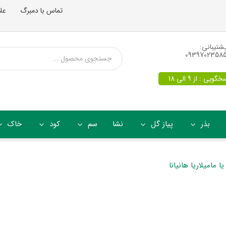
تماس با دمبرگ
عل
شتیبانی:
0939702358
یی : از 9 الی 18
بذر
پیاز گل
نشا
سم
کود
خاک
 مامیلاریا هانیانا