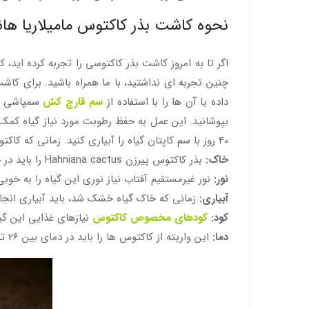
نحوه کاشت بذر کاکتوس مامیلاریا هانیا
اگر تا به امروز کاشت بذر کاکتوسی را تجربه کرده اید،
چنین تجربه ای نداشتید، با ما همراه باشید. برای کاشت
داده یا آن ها را با استفاده از
سم قارچ کش
سمپاشی کن
بپوشانید. این عمل به حفظ رطوبت مورد نیاز گیاه کمک
40 روز با سم کاپتان گیاه را آبیاری کنید. زمانی که کاکتوس شما به اندازه یک نخود رشد کرد، روی خاک سنگریزه، پوکه های معدنی یا صنعتی پخش کنید.
خاک:
بذر کاکتوس پیرزن Hahniana cactus را باید در خاک های سبک با ph کمتر از 7 بکارید. خاک کاکتوس بهترین بستر کاشت برای این گیاه به شمار می رود.
نور:
نور غیرمستقیم آفتاب نیاز نوری این گیاه را به خوب
آبیاری:
زمانی که خاک گیاه خشک شد، باید آبیاری انجا
کود:
کودهای مخصوص کاکتوس
نیازهای غذایی این گیاه را به خوبی
دما:
این واریته از کاکتوس ها را باید در دمای بین 26 تا 28 درجه سانتی گراد نگهداری کرد.