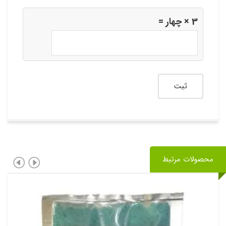
3 × چهار =
محصولات مرتبط