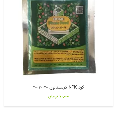
کود NPK کریستالون 20-20-20
۷۰,۰۰۰
تومان