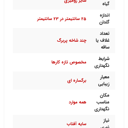
سایز رومیزی
گیاه
اندازه
25 سانتیمتر در 23 سانتیمتر
گلدان
تعداد
غلاف یا
چند شاخه پربرگ
ساقه
شرایط
مخصوص تازه کارها
نگهداری
معیار
برگساره ای
زیبایی
مکان
مناسب
همه موارد
نگهداری
نیاز
سایه آفتاب
نوری