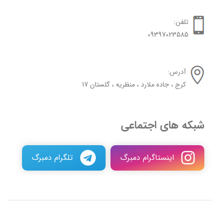
تلفن:
09397023585
آدرس:
کرج ، جاده ملارد ، منظریه ، گلستان 17
شبکه های اجتماعی
اینستاگرام دمبرگ
تلگرام دمبرگ