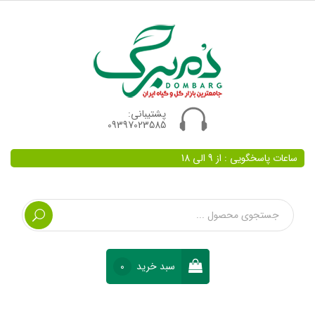
پشتیبانی:
09397023585
ساعات پاسخگویی : از 9 الی 18
سبد خرید
0