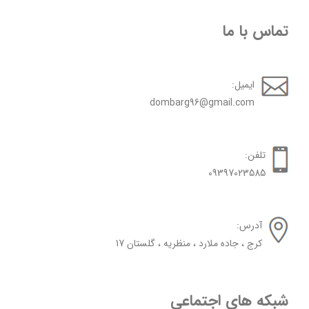
تماس با ما
ایمیل:
dombarg96@gmail.com
تلفن:
09397023585
آدرس:
کرج ، جاده ملارد ، منظریه ، گلستان 17
شبکه های اجتماعی