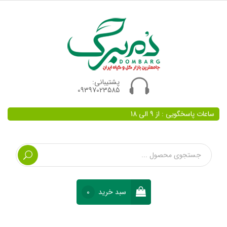
پشتیبانی:
09397023585
ساعات پاسخگویی : از 9 الی 18
سبد خرید
0