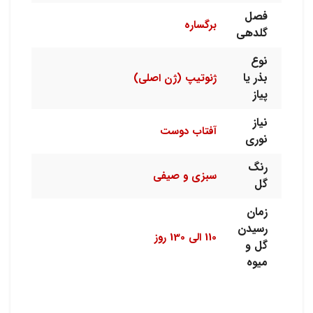
فصل
برگساره
گلدهی
نوع
بذر یا
ژنوتیپ (ژن اصلی)
پیاز
نیاز
آفتاب دوست
نوری
رنگ
سبزی و صیفی
گل
زمان
رسیدن
110 الی 130 روز
گل و
میوه