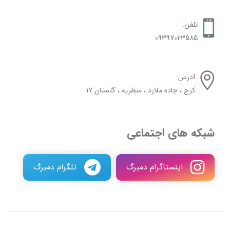
تلفن:
09397023585
آدرس:
کرج ، جاده ملارد ، منظریه ، گلستان 17
شبکه های اجتماعی
اینستاگرام دمبرگ
تلگرام دمبرگ