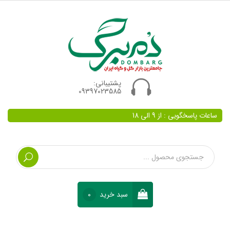
پشتیبانی:
09397023585
ساعات پاسخگویی : از 9 الی 18
سبد خرید
0