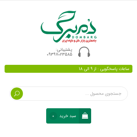
پشتیبانی:
09397023585
ساعات پاسخگویی : از 9 الی 18
سبد خرید
0