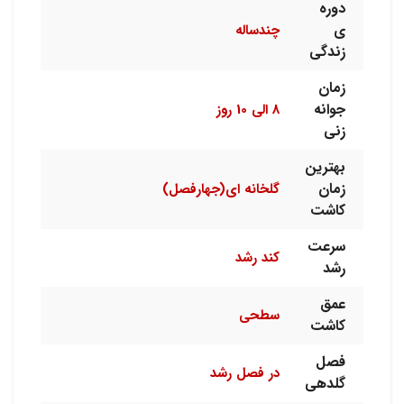
دوره
ی
چندساله
زندگی
زمان
جوانه
8 الی 10 روز
زنی
بهترین
زمان
گلخانه ای(جهارفصل)
کاشت
سرعت
کند رشد
رشد
عمق
سطحی
کاشت
فصل
در فصل رشد
گلدهی