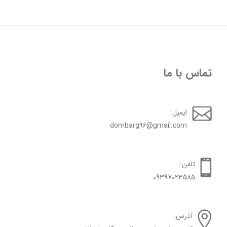
تماس با ما
ایمیل:
dombarg96@gmail.com
تلفن:
09397023585
آدرس: