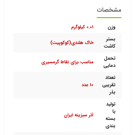
مشخصات
وزن
0.01 کیلوگرم
بستر
خاک هلندی(کوکوپیت)
کاشت
تحمل
مناسب برای نقاط گرمسیری
دمایی
تعداد
تقریبی
10 عدد
بذر
تولید
یا
آذر سبزینه ایران
بسته
بندی