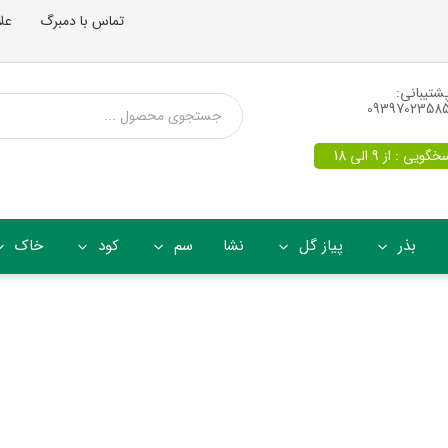
تماس با دمبرگ
عل
شتیبانی:
0939702358
یی : از 9 الی 18
بذر
پیاز گل
نشا
سم
کود
خاک