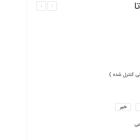
ا
ذر
ذر
تلوکا
کرف
کتو
س
س
فرنگ
ی
نی کنترل شده )
خیر
عی