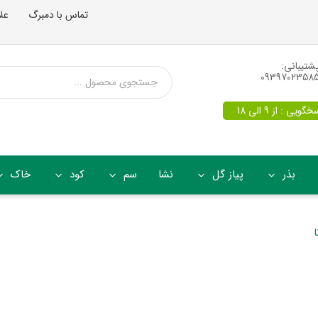
تماس با دمبرگ
عل
شتیبانی:
0939702358
یی : از 9 الی 18
بذر
پیاز گل
نشا
سم
کود
خاک
ا