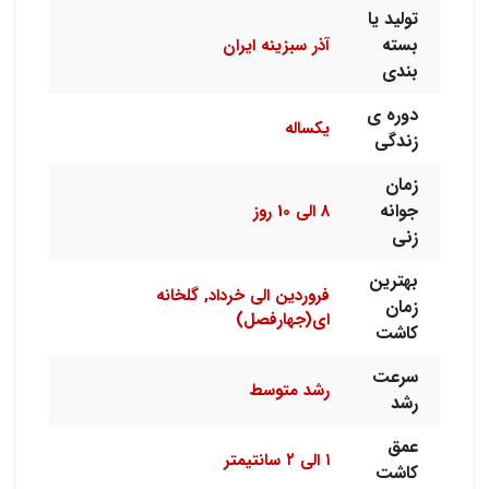
تولید یا
بسته
آذر سبزینه ایران
بندی
دوره ی
یکساله
زندگی
زمان
جوانه
8 الی 10 روز
زنی
بهترین
فروردین الی خرداد, گلخانه
زمان
ای(جهارفصل)
کاشت
سرعت
رشد متوسط
رشد
عمق
۱ الی ۲ سانتیمتر
کاشت