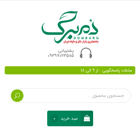
پشتیبانی:
09397023585
ساعات پاسخگویی : از 9 الی 18
سبد خرید
0