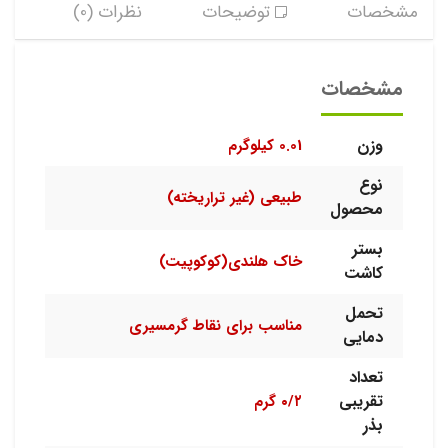
مشخصات
توضیحات
نظرات (0)
مشخصات
وزن
0.01 کیلوگرم
نوع
طبیعی (غیر تراریخته)
محصول
بستر
خاک هلندی(کوکوپیت)
کاشت
تحمل
مناسب برای نقاط گرمسیری
دمایی
تعداد
تقریبی
۰/۲ گرم
بذر