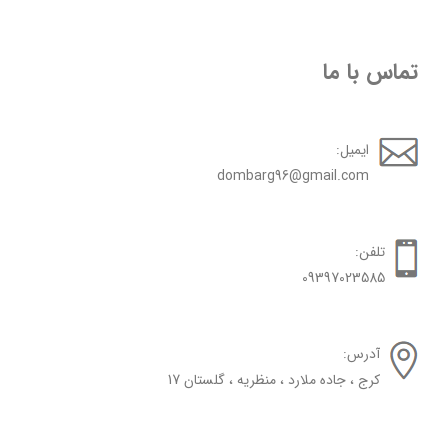
تماس با ما
ایمیل:
dombarg96@gmail.com
تلفن:
09397023585
آدرس:
کرج ، جاده ملارد ، منظریه ، گلستان 17