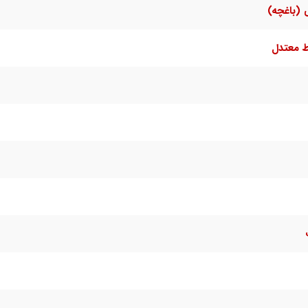
(باغچه)
ط معتدل