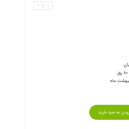
ذر
ذر
رازیا
سیک
نه
اس
ان
یبهشت ماه
زودن به سبد خرید