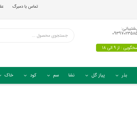
تماس با دمبرگ
عل
شتیبانی:
0939702358
یی : از 9 الی 18
بذر
پیاز گل
نشا
سم
کود
خاک