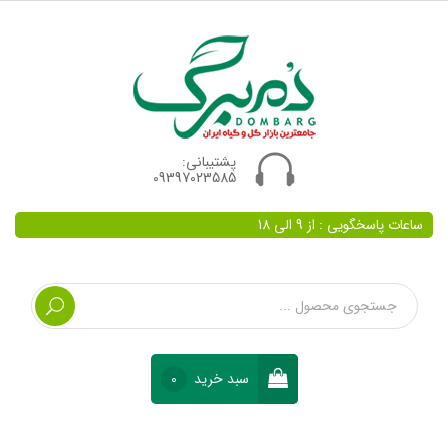
پشتیبانی:
09397023585
ساعات پاسخگویی : از 9 الی 18
سبد خرید
0