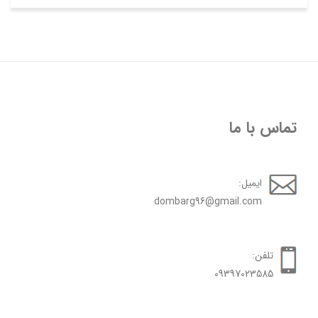
تماس با ما
ایمیل:
dombarg96@gmail.com
تلفن:
09397023585