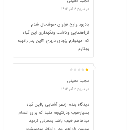
مجید معینی
در تاریخ
6 آذر 1403
بادرود وارج فراوان خوشحال شدم
ازراهنمایی وکاشت ونگهداری این گیاه
که امیدوارم بزودی دربرج ۱۱این بذر راتهیه
وبکارم
مجید معینی
در تاریخ
6 آذر 1403
دیدگاه بنده ازنظر آشنایی بااین گیاه
بسیارخوب ودرنتیجه مفید که برای اقسام
دردهاهم خوب باشد ومعرفی کردید
ممنون خواهم بود .وازنظر مندمیشود