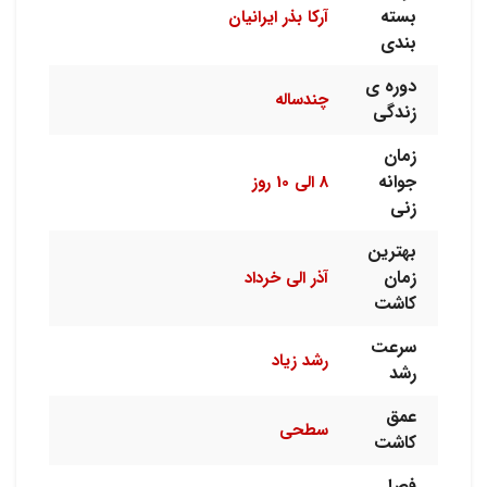
بسته
آرکا بذر ایرانیان
بندی
دوره ی
چندساله
زندگی
زمان
جوانه
8 الی 10 روز
زنی
بهترین
زمان
آذر الی خرداد
کاشت
سرعت
رشد زیاد
رشد
عمق
سطحی
کاشت
فصل