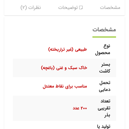
مشخصات
توضیحات
نظرات (2)
مشخصات
نوع
طبیعی (غیر تراریخته)
محصول
بستر
خاک سبک و غنی (باغچه)
کاشت
تحمل
مناسب برای نقاط معتدل
دمایی
تعداد
تقریبی
200 عدد
بذر
تولید یا