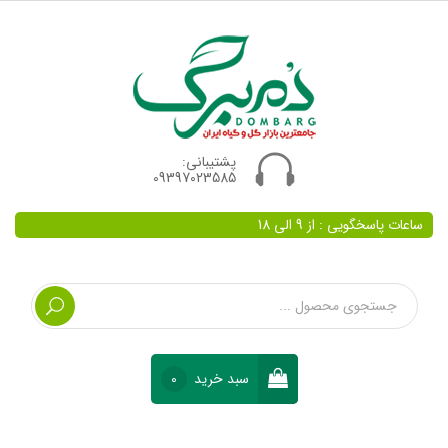
پشتیبانی:
09397023585
ساعات پاسخگویی : از 9 الی 18
سبد خرید
0