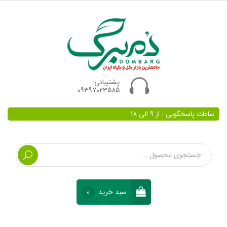
پشتیبانی:
09397023585
ساعات پاسخگویی : از 9 الی 18
سبد خرید
0