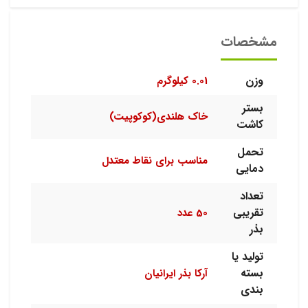
مشخصات
وزن
0.01 کیلوگرم
بستر
خاک هلندی(کوکوپیت)
کاشت
تحمل
مناسب برای نقاط معتدل
دمایی
تعداد
تقریبی
50 عدد
بذر
تولید یا
بسته
آرکا بذر ایرانیان
بندی