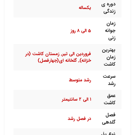
دوره ی
یکساله
زندگی
زمان
جوانه
5 الی 8 روز
زنی
بهترین
فروردین الی تیر, زمستان کاشت (در
زمان
خزانه), گلخانه ای(جهارفصل)
کاشت
سرعت
رشد متوسط
رشد
عمق
۱ الی ۲ سانتیمتر
کاشت
فصل
در فصل رشد
گلدهی
نوع بذر