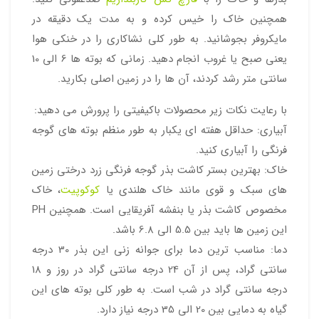
همچنین خاک را خیس کرده و به مدت یک دقیقه در
مایکروفر بجوشانید. به طور کلی نشاکاری را در خنکی هوا
یعنی صبح یا غروب انجام دهید. زمانی که بوته ها 6 الی 10
سانتی متر رشد کردند، آن ها را در زمین اصلی بکارید.
با رعایت نکات زیر محصولات باکیفیتی را پرورش می دهید:
آبیاری: حداقل هفته ای یکبار به طور منظم بوته های گوجه
فرنگی را آبیاری کنید.
خاک: بهترین بستر کاشت بذر گوجه فرنگی زرد درختی زمین
های سبک و قوی مانند خاک هلندی یا
کوکوپیت
، خاک
مخصوص کاشت بذر یا بنفشه آفریقایی است. همچنین PH
این زمین ها باید بین 5.5 الی 6.8 باشد.
دما: مناسب ترین دما برای جوانه زنی این بذر 30 درجه
سانتی گراد، پس از آن 24 درجه سانتی گراد در روز و 18
درجه سانتی گراد در شب است. به طور کلی بوته های این
گیاه به دمایی بین 20 الی 35 درجه نیاز دارد.