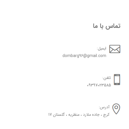
تماس با ما
ایمیل:
dombarg96@gmail.com
تلفن:
09397023585
آدرس:
کرج ، جاده ملارد ، منظریه ، گلستان 17