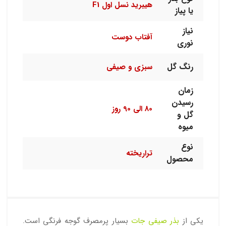
هیبرید نسل اول F1
یا پیاز
نیاز
آفتاب دوست
نوری
رنگ گل
سبزی و صیفی
زمان
رسیدن
80 الی 90 روز
گل و
میوه
نوع
تراریخته
محصول
یکی از
بذر صیفی جات
بسیار پرمصرف گوجه فرنگی است.