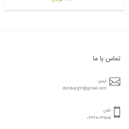
تماس با ما
ایمیل:
dombarg96@gmail.com
تلفن:
09397023585