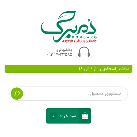
پشتیبانی:
09397023585
ساعات پاسخگویی : از 9 الی 18
سبد خرید
0