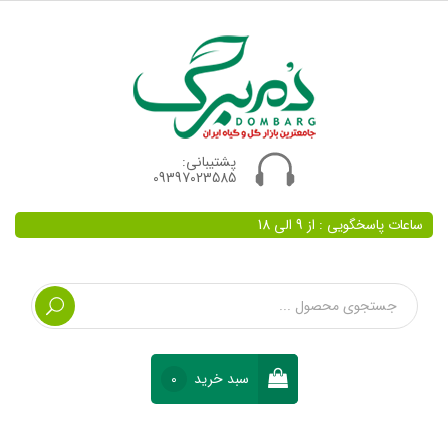
پشتیبانی:
09397023585
ساعات پاسخگویی : از 9 الی 18
سبد خرید
0