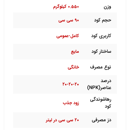
وزن
0.550 کیلوگرم
حجم کود
۹۰ سی سی
کاربری کود
کامل-عمومی
ساختار کود
مایع
نوع مصرف
خانگی
درصد
۲۰-۲۰-۲۰
عناصر(NPK)
رهاشوندگی
زود جذب
کود
دز مصرفی
۲۰ سی سی در لیتر