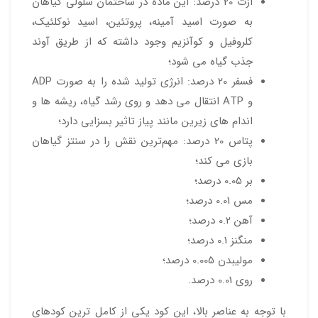
ازت 20 درصد: این ماده در ساختمان سلولی گیاهان
به صورت اسید آمینه، پروتئین، اسید نوکلئیک،
کلروفیل و کوآنزیم وجود داشته که از طریق آوند
جذب گیاه می شود؛
فسفر 20 درصد: انرژی تولید شده را به صورت ADP
و ATP انتقال می دهد و روی رشد گیاه، ریشه ها و
اندام های زیرین مانند پیاز تاثیر بسزایی دارد؛
پتاس 20 درصد: مهم‌ترین نقش را در سنتز گیاهان
بازی می کند؛
بر 0.05 درصد؛
مس 0.01 درصد؛
آهن 0.2 درصد؛
منگنز 0.1 درصد؛
مولیبدن 0.005 درصد؛
روی 0.01 درصد.
با توجه به عناصر بالا، این کود یکی از کامل ترین کودهای