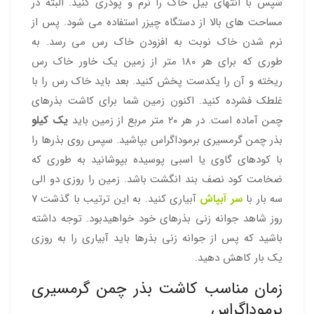
سپس با انتهای بیل خاک را نرم و پودری کنید. البته در
مساحت های بالا از دستگاه چیزر استفاده می شود. پس از
نرم شدن خاک نوبت به افزودن خاک رس می رسد. به
طوری که برای هر ۱۸۰ متر از زمین یک خاور خاک رس
ریخته و آن را یکدست پخش کنید. بعد باید خاک رس را با
غلطک فشرده کنید. اکنون زمین شما برای کاشت بذرهای
چمن آماده است. در هر ۲۰ متر مربع از زمین باید
یک کیلو
بذر چمن گرمسیری برموداگراس بپاشید. سپس روی بذرها را
با کودهای گاوی یا اسبی پوسیده بپوشانید به طوری که
ضخامت کود نصف بند انگشت باشد. زمین را روزی دو الی
سه بار با
سر آبپاش
آبیاری کنید. به این ترتیب با گذشت ۷
روز شاهد جوانه زنی بذرهای خود خواهیدبود. توجه داشته
باشید که پس از جوانه زنی بذرها باید آبیاری را به روزی
یک بار کاهش دهید.
زمان مناسب کاشت بذر چمن گرمسیری
برموداگراس