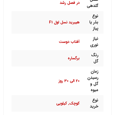
در فصل رشد
گلدهی
نوع
بذر یا
هیبرید نسل اول F1
پیاز
نیاز
آفتاب دوست
نوری
رنگ
برگساره
گل
زمان
رسیدن
20 الی 30 روز
گل و
میوه
نوع
کوچک, کیلویی
خرید