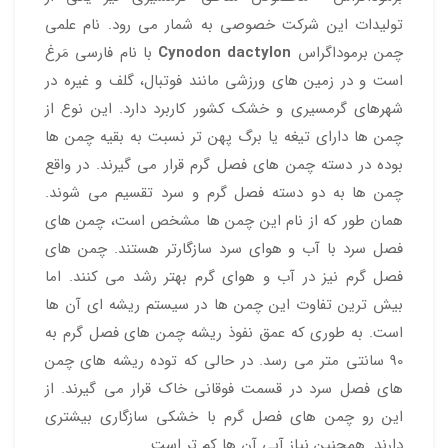
تولیدات این شرکت خصوصی به شمار می رود. نام علمی
چمن برموداگراس
Cynodon dactylon
با نام فارسی مَرغ
است و در زمین های ورزشی مانند فوتبال، گلف و غیره در
شهرهای گرمسیری و خشک کشور کاربرد دارد. این نوع از
چمن ها دارای تیغه یا برگ پهن تر نسبت به بقیه چمن ها
بوده در دسته چمن های فصل گرم قرار می گیرند. در واقع
چمن ها به دو دسته فصل گرم و سرد تقسیم می شوند.
همان طور که از نام این چمن ها مشخص است، چمن های
فصل سرد با آب و هوای سرد سازگارتر هستند. چمن های
فصل گرم نیز در آب و هوای گرم بهتر رشد می کنند. اما
بیش ترین تفاوت این چمن ها در سیستم ریشه ای آن ها
است. به طوری که عمق نفوذ ریشه چمن های فصل گرم به
90 سانتی متر می رسد. در حالی که توده ریشه های چمن
های فصل سرد در قسمت فوقانی خاک قرار می گیرند. از
این رو چمن های فصل گرم با خشکی سازگاری بیشتری
دارند. همچنین نیاز آبی آن ها کم تر است.