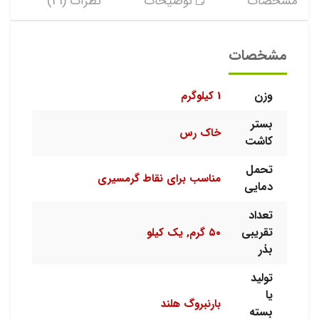
مشخصات
توضیحات
نظرات (21)
مشخصات
وزن
1 کیلوگرم
بستر
خاک رس
کاشت
تحمل
مناسب برای نقاط گرمسیری
دمایی
تعداد
تقریبی
۵۰ گرم, یک کیلو
بذر
تولید
یا
بارنبروگ هلند
بسته