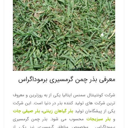
معرفی بذر چمن گرمسیری برموداگراس
شرکت کونتینتال سمنس ایتالیا یکی از به روزترین و معروف
ترین شرکت های تولید کننده بذر در دنیا است. این شرکت
یکی از پیشگامان تولید
بذر گیاهان زینتی
،
بذر صیفی جات
و
بذر سبزیجات
محسوب می شود. بذر چمن گرمسیری
برموداگراس مخصوص مناطق گرمسیری نیز یکی از