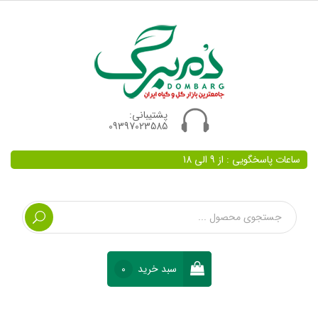
پشتیبانی:
09397023585
ساعات پاسخگویی : از 9 الی 18
سبد خرید
0