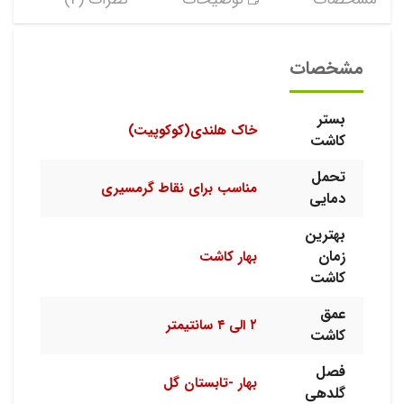
مشخصات
بستر
خاک هلندی(کوکوپیت)
کاشت
تحمل
مناسب برای نقاط گرمسیری
دمایی
بهترین
زمان
بهار کاشت
کاشت
عمق
۲ الی ۴ سانتیمتر
کاشت
فصل
بهار -تابستان گل
گلدهی