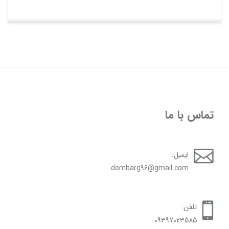
تماس با ما
ایمیل:
dombarg96@gmail.com
تلفن:
09397023585