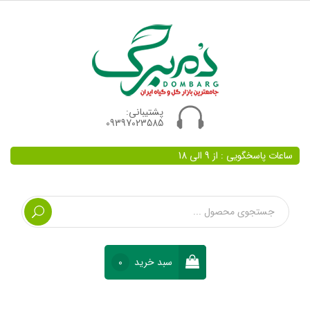
پشتیبانی:
09397023585
ساعات پاسخگویی : از 9 الی 18
سبد خرید
0