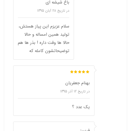
باغ شیشه ای
در تاریخ
28 آبان 1395
سلام عزیزم این پیاز هستش،
تولید همین امساله و حالا
حالا ها وقت داره ! بذر ها هم
توضیحاتشون کامله که
بهنام جعفریان
در تاریخ
12 آذر 1395
یک عدد ؟
فریبرز