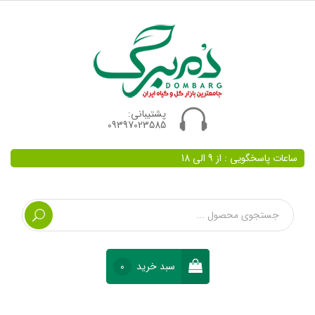
پشتیبانی:
09397023585
ساعات پاسخگویی : از 9 الی 18
سبد خرید
0