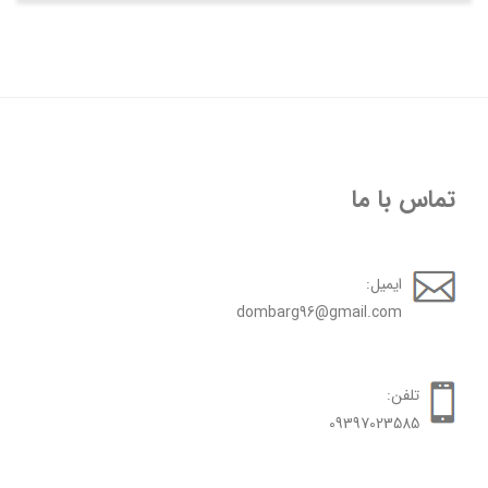
تماس با ما
ایمیل:
dombarg96@gmail.com
تلفن:
09397023585