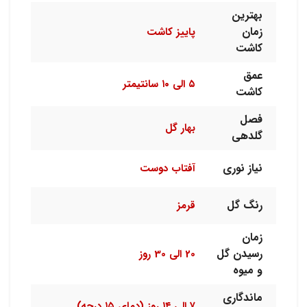
بهترین
زمان
پاییز کاشت
کاشت
عمق
۵ الی ۱۰ سانتیمتر
کاشت
فصل
بهار گل
گلدهی
نیاز نوری
آفتاب دوست
رنگ گل
قرمز
زمان
رسیدن گل
20 الی 30 روز
و میوه
ماندگاری
۷ الی ۱۴ روز (دمای ۱۵ درجه)