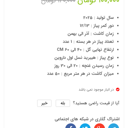
قیمت
قیمت
۱۰۰,۰۰۰
تومان
۱۴۰,۰۰۰
تومان
رقم
Purr
فعلی:
اصلی:
isim
سال تولید : 2025
۱۰۰,۰۰۰ تومان.
۱۴۰,۰۰۰ توما
a
دور کمر پیاز : 12/13
زمان کاشت : آذر الی بهمن
بود.
تعداد پیاز در هر بسته : 1 عدد
ارتفاع نهایی گل : 40 الی 60 CM
نوع پیاز : هیبرید نسل اول داروین
زمان رسیدن غنچه : 20 الی 30 روز
میزان کاشت در هر متر مربع : 50 عدد
در انبار موجود نمی باشد
بله
خیر
آیا از قیمت راضی هستید؟
اشتراک گذاری در شبکه های اجتماعی