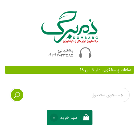
پشتیبانی:
09397023585
ساعات پاسخگویی : از 9 الی 18
سبد خرید
0