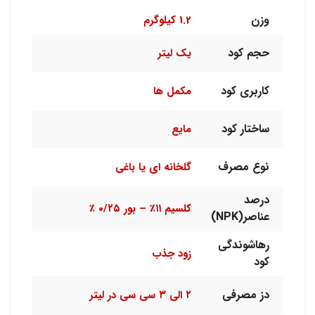
وزن
1.2 کیلوگرم
حجم کود
یک لیتر
کاربری کود
مکمل ها
ساختار کود
مایع
نوع مصرف
گلخانه ای یا باغی
درصد
کلسیم ۱۱٪ – بور ۰/۲۵ ٪
عناصر(NPK)
رهاشوندگی
زود جذب
کود
دز مصرفی
۲ الی ۳ سی سی در لیتر