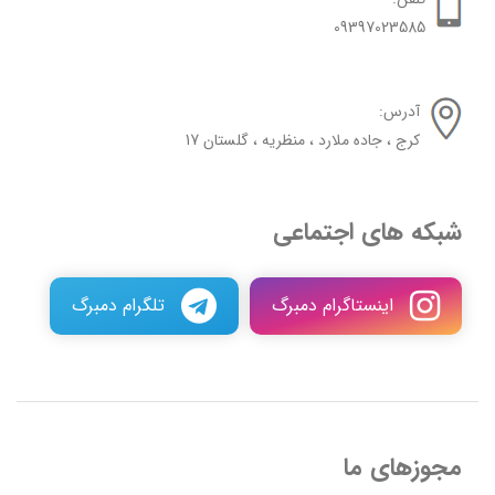
09397023585
آدرس:
کرج ، جاده ملارد ، منظریه ، گلستان 17
شبکه های اجتماعی
اینستاگرام دمبرگ
تلگرام دمبرگ
مجوزهای ما