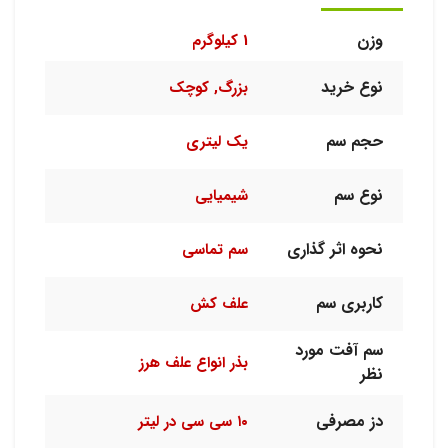
وزن
1 کیلوگرم
نوع خرید
بزرگ, کوچک
حجم سم
یک لیتری
نوع سم
شیمیایی
نحوه اثر گذاری
سم تماسی
کاربری سم
علف کش
سم آفت مورد
بذر انواع علف هرز
نظر
دز مصرفی
۱۰ سی سی در لیتر