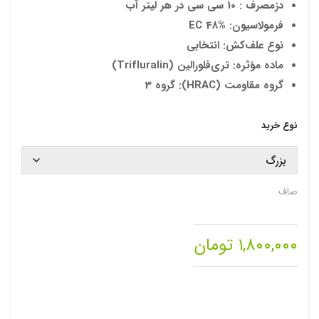
دزمصرف : 10 سی سی در هر لیتر آب
۱,۸۰۰,۰۰۰ تو
فرمولاسیون: EC 48%
نوع علف‌کش: انتخابی
ماده مؤثره: تری‌فلورالین (Trifluralin)
گروه مقاومت (HRAC): گروه 3
نوع خرید
صاف
۱,۸۰۰,۰۰۰
تومان