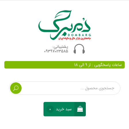
پشتیبانی:
09397023585
ساعات پاسخگویی : از 9 الی 18
سبد خرید
0