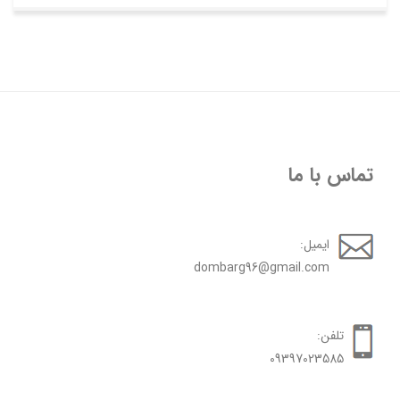
تماس با ما
ایمیل:
dombarg96@gmail.com
تلفن:
09397023585