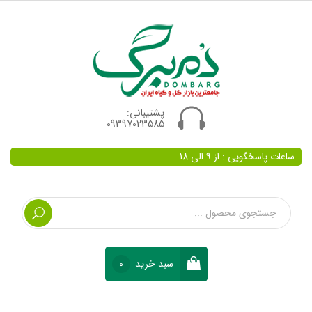
پشتیبانی:
09397023585
ساعات پاسخگویی : از 9 الی 18
سبد خرید
0