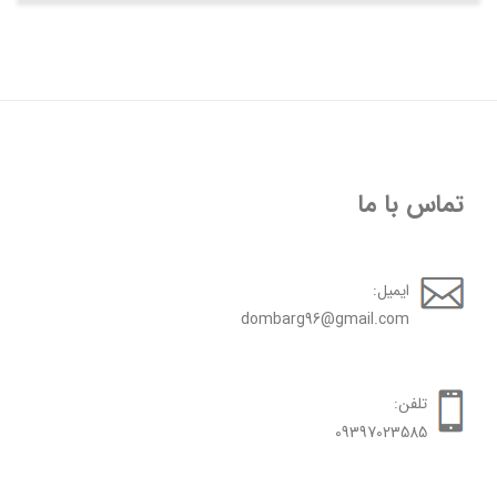
تماس با ما
ایمیل:
dombarg96@gmail.com
تلفن:
09397023585