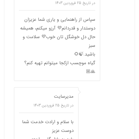
در تاریخ
25 فروردین 1403
سپاس از راهنمایی و یاری شما عزیزان
دوستدار و قدردانم💜 آرزو میکنم، همیشه
حال دل خوشگل تان خوب💜 سلامت و
سبز
باشید.🍃🌻
گیاه موچسب ازکجا میتوانم تهیه کنم؟
🙏🏼
مدیرسایت
در تاریخ
25 فروردین 1403
با سلام و ارادت خدمت شما
دوست عزیز