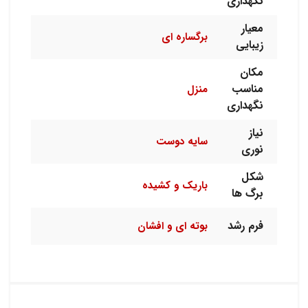
نگهداری
معیار
برگساره ای
زیبایی
مکان
مناسب
منزل
نگهداری
نیاز
سایه دوست
نوری
شکل
باریک و کشیده
برگ ها
فرم رشد
بوته ای و افشان