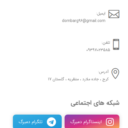
ایمیل:
dombarg96@gmail.com
تلفن:
09397023585
آدرس:
کرج ، جاده ملارد ، منظریه ، گلستان 17
شبکه های اجتماعی
اینستاگرام دمبرگ
تلگرام دمبرگ