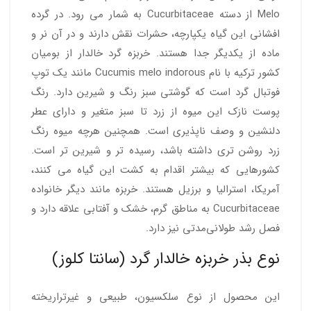
Melo از دسته Cucurbitaceae به شمار می رود. در گرده
افشانی این گیاه یکپارچه، حشرات نقش دارند و در آن نر و
ماده از یکدیگر جدا هستند. خربزه گرد خالدار از بومیان
کشور ترکیه با نام Cucumis melo indorous مانند یک توپ
فوتبال گرد است که گوشتی سبز رنگ و شیرین دارد. رنگ
پوست نازک این میوه از زرد تا سبز متغیر و دارای عطر
دلنشین و وصف ناپذیری است. همچنین هرچه میوه رنگ
زرد روشن تری داشته باشد، رسیده تر و شیرین تر است.
کشورهایی که بیشتر اقدام به کشت این گیاه می کنند،
آمریکا، استرالیا و برزیل هستند. خربزه مانند دیگر خانواده
Cucurbitaceae به مناطق گرم، خشک و آفتابی علاقه دارد و
فصل رشد طولانی‌مدتی نیز دارد.
نوع بذر خربزه خالدار گرد (سانتا کلوز)
این محصول از نوع سلکسیون، طبیعی و غیرتراریخته