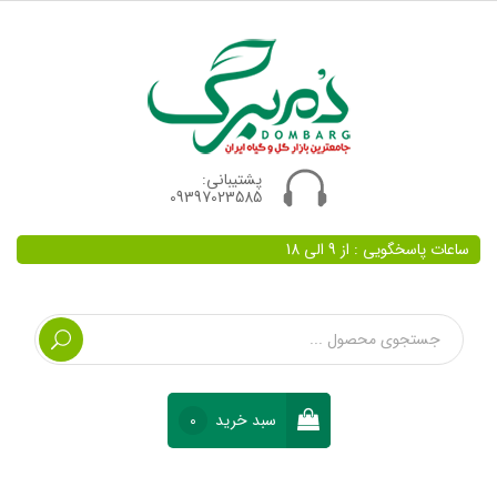
پشتیبانی:
09397023585
ساعات پاسخگویی : از 9 الی 18
سبد خرید
0