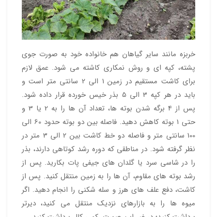
خربزه مانند سایر گیاهان هم خانواده خود به صورت جوی
پشته، کپه ای و روش نمکاری کاشته می شود. عمق لازم
برای کاشت مستقیم در زمین 1 الی 2 سانتی متر است و
باید در هر کپه 3 الی 5 بذر خیس خورده قرار داده شود.
پس از 4 برگه شدن بوته ها، تعداد آن ها را به 2 یا 3 و
حتی 1 بوته کاهش دهید. فاصله بین دو بوته حدود 60 الی
100 سانتی متر و فاصله دو خط کاشت بین 2 الی 3 متر در
نظر گرفته شود. در مناطقی که دوره رشد کوتاهی دارند، بذر
را در شاسی سرد یا گلدان های جیفی پات بکارید. پس از
رشد بوته های مقاوم، آن ها را به زمین منتقل کنید. پس از
کاشت، دفع علف های هرز و سله شکنی را انجام دهید. اگر
میوه ها را به بازارهای نزدیک منتقل می کنید، دیرتر