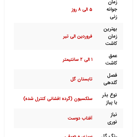
زمان
جوانه
5 الی 8 روز
زنی
بهترین
زمان
فروردین الی تیر
کاشت
عمق
۱ الی ۲ سانتیمتر
کاشت
فصل
تابستان گل
گلدهی
نوع بذر
سلکسیون (گرده افشانی کنترل شده)
یا پیاز
نیاز
آفتاب دوست
نوری
رنگ گل
سبزی و صیفی