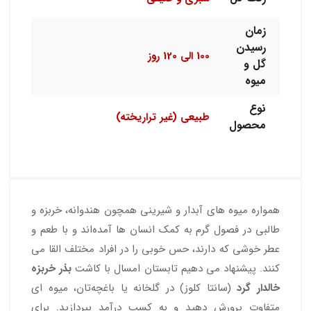
زمان
رسیدن
100 الی 120 روز
گل و
میوه
نوع
طبیعی (غیر تراریخته)
محصول
همواره میوه های آبدار و شیرینی همچون هندوانه، خربزه و
طالبی در فصول گرم به کمک انسان ها آمده‌اند و با طعم و
عطر خوشی که دارند، حس خوبی را در افراد مختلف القا می
کنند. پیشنهاد می دهیم تابستان امسال با کاشت
بذر خربزه
خالدار گرد
(سانتا کلوز) در گلخانه یا باغچه‌تان، میوه ای
متفاوت پرورش دهید و به کسب درآمد بپردازید. برای