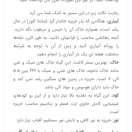
برداشت کنید؛ در غیر این صورت، کمی کال برداشت کنید.
رعایت نکات زیر در این مسیر به کمک شما می آید:
آبیاری:
هنگامی که بذر خربزه خالدار گرد (سانتا کلوز) در حال
رشد است، همواره خاک آن را خیس و مرطوب نگه دارید.
البته زهکشی مناسب را فراموش نکنید. به طور کلی، نشاها
را روزانه آبیاری کنید و پس از آن با توجه به شرایط
مختلف، هفته ای یک بار آبیاری را انجام دهید.
خاک:
بهترین بستر کاشت این گیاه خاک های سبک و غنی
مانند خاک باغچه، خاک های شنی و سبک با PH بین 5.5
الی 7 است. خربزه در زمین های سنگین رشد نمی کند و
خاک باید دارای هوموس و مواد آلی باشد.
کود:
این گیاه به تغذیه بالا نیاز دارد و از این رو کودهای
شیمیایی کامل حاوی ازت فسفر و پتاسیم مناسب خربزه
است.
نور:
خربزه به نور کافی و تابش نور مستقیم آفتاب نیاز دارد.