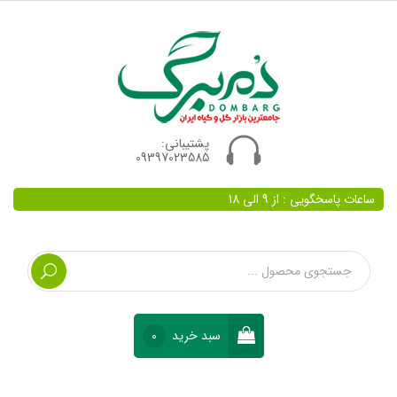
پشتیبانی:
09397023585
ساعات پاسخگویی : از 9 الی 18
سبد خرید
0