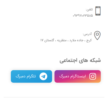
تلفن:
09397023585
آدرس:
کرج ، جاده ملارد ، منظریه ، گلستان 17
شبکه های اجتماعی
اینستاگرام دمبرگ
تلگرام دمبرگ