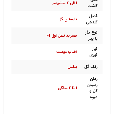
۱ الی ۲ سانتیمتر
کاشت
فصل
تابستان گل
گلدهی
نوع بذر
هیبرید نسل اول F1
یا پیاز
نیاز
آفتاب دوست
نوری
رنگ گل
بنفش
زمان
رسیدن
۱ تا ۲ سالگی
گل و
میوه