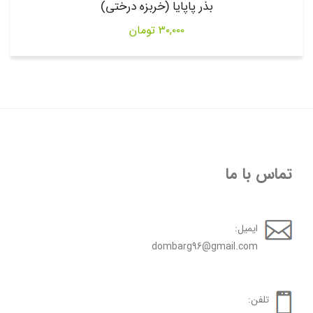
بذر پاپایا (خربزه درختی)
۳۰,۰۰۰
تومان
تماس با ما
ایمیل:
dombarg96@gmail.com
تلفن: