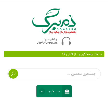
پشتیبانی:
09397023585
ساعات پاسخگویی : از 9 الی 18
سبد خرید
0