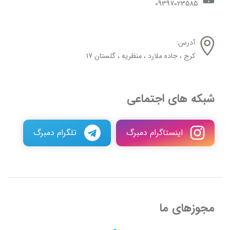
09397023585
آدرس:
کرج ، جاده ملارد ، منظریه ، گلستان 17
شبکه های اجتماعی
اینستاگرام دمبرگ
تلگرام دمبرگ
مجوزهای ما