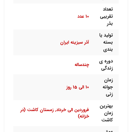
تعداد
تقریبی
10 عدد
بذر
تولید یا
بسته
آذر سبزینه ایران
بندی
دوره ی
چندساله
زندگی
زمان
جوانه
10 الی 15 روز
زنی
بهترین
فروردین الی خرداد, زمستان کاشت (در
زمان
خزانه)
کاشت
عمق