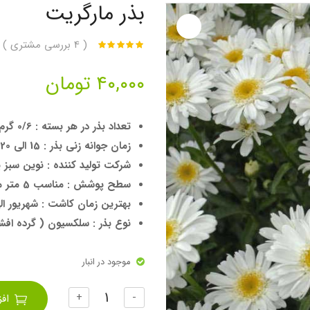
بذر مارگریت
(
4
بررسی مشتری )
۴۰,۰۰۰
تومان
تعداد بذر در هر بسته : 0/6 گرم
زمان جوانه زنی بذر : 15 الی 20 روز
شرکت تولید کننده : نوین سبز پ
سطح پوشش : مناسب 5 متر مربع
بهترین زمان کاشت : شهریور ال
نوع بذر : سلکسیون ( گرده افش
موجود در انبار
تعداد
+
-
اف