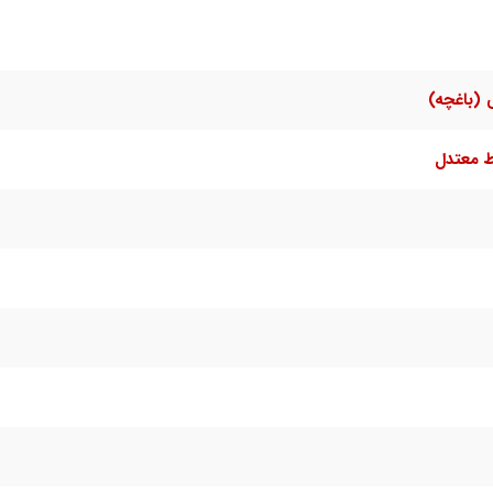
(باغچه)
ط معتدل