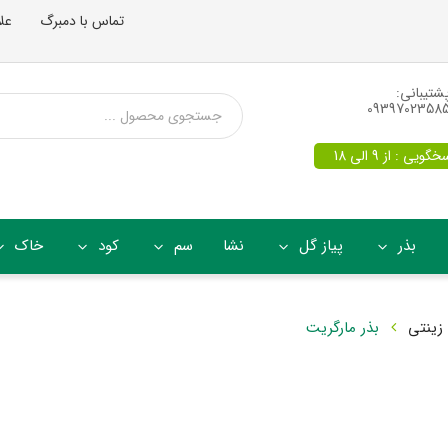
تماس با دمبرگ
عل
شتیبانی:
0939702358
یی : از 9 الی 18
بذر
پیاز گل
نشا
سم
کود
خاک
زینتی
بذر مارگریت