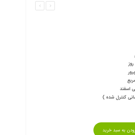
ذر
ذر
ابری
لبو
آبی
رور
ی اسفند
انی کنترل شده )
زودن به سبد خرید