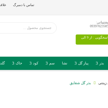
تماس با دمبرگ
علاقه
شتیبانی:
0939702358
ساعات پاسخگویی : از 9 الی
بذر
پیاز گل
نشا
سم
کود
خاک
گلد
زینتی
بذر گل شقایق