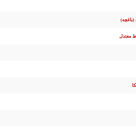
(باغچه)
ط معتدل
ا