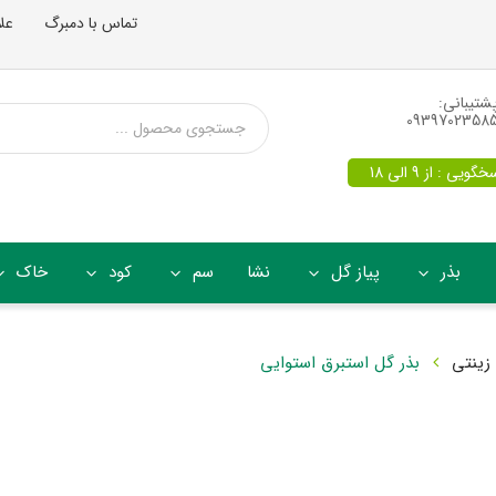
تماس با دمبرگ
عل
شتیبانی:
0939702358
یی : از 9 الی 18
بذر
پیاز گل
نشا
سم
کود
خاک
زینتی
بذر گل استبرق استوایی