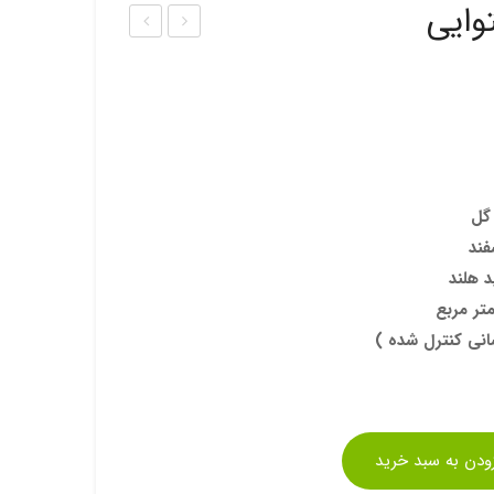
وایی
ذر
ذر
گیاه
تنباک
لوفا
و
یا
تزیین
درخ
ی
ت
 گل
لیف
فند
 هلند
انی کنترل شده )
زودن به سبد خرید