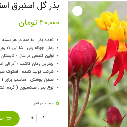
بذر گل استبرق است
۴۰,۰۰۰
تومان
تعداد بذر : 10 عدد در هر بسته
زمان جوانه زنی : 15 الی 20 روز
اولین گلدهی در سال : تابستان
بهترین زمان کاشت : آذر الی اس
شرکت تولید کننده : استوک سید
سطح پوشش : مناسب برای 1 متر مربع
نوع بذر : سلکسیون ( گرده افش
موجود در انبار
تعداد
+
-
اف