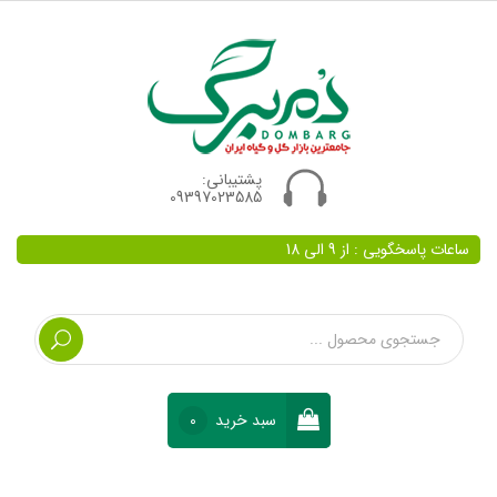
پشتیبانی:
09397023585
ساعات پاسخگویی : از 9 الی 18
سبد خرید
0