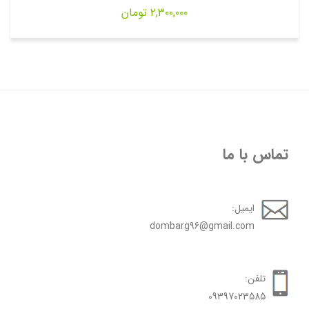
۲,۳۰۰,۰۰۰
تومان
تماس با ما
ایمیل:
dombarg96@gmail.com
تلفن:
09397023585