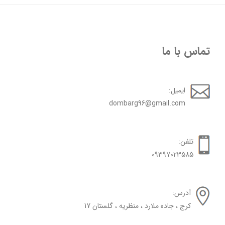
تماس با ما
ایمیل:
dombarg96@gmail.com
تلفن:
09397023585
آدرس:
کرج ، جاده ملارد ، منظریه ، گلستان 17