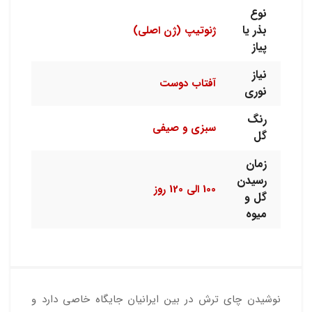
نوع
بذر یا
ژنوتیپ (ژن اصلی)
پیاز
نیاز
آفتاب دوست
نوری
رنگ
سبزی و صیفی
گل
زمان
رسیدن
100 الی 120 روز
گل و
میوه
نوشیدن چای ترش در بین ایرانیان جایگاه خاصی دارد و