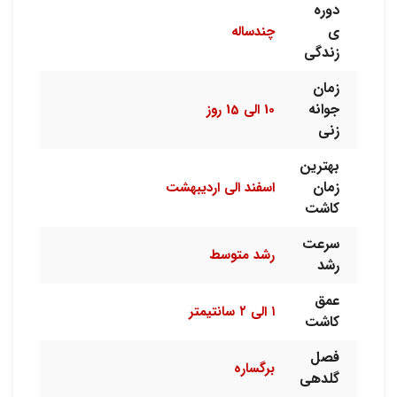
دوره
ی
چندساله
زندگی
زمان
جوانه
10 الی 15 روز
زنی
بهترین
زمان
اسفند الی اردیبهشت
کاشت
سرعت
رشد متوسط
رشد
عمق
۱ الی ۲ سانتیمتر
کاشت
فصل
برگساره
گلدهی