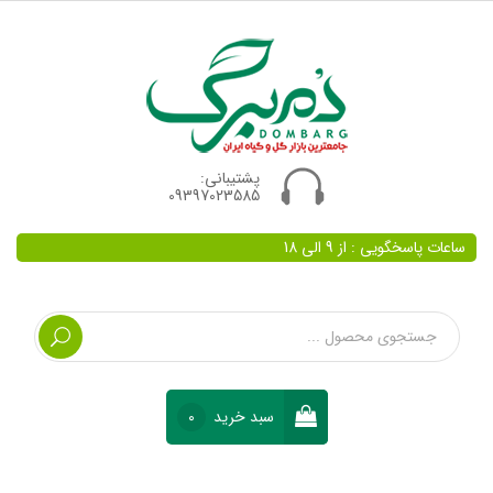
پشتیبانی:
09397023585
ساعات پاسخگویی : از 9 الی 18
سبد خرید
0