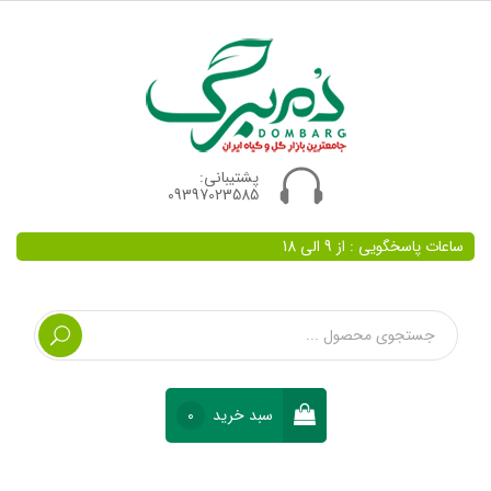
پشتیبانی:
09397023585
ساعات پاسخگویی : از 9 الی 18
سبد خرید
0