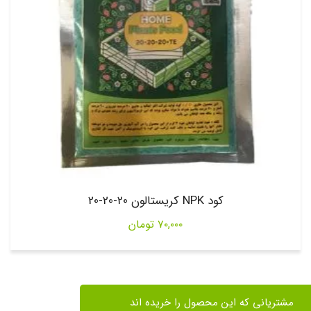
کود NPK کریستالون 20-20-20
۷۰,۰۰۰
تومان
مشتریانی که این محصول را خریده اند