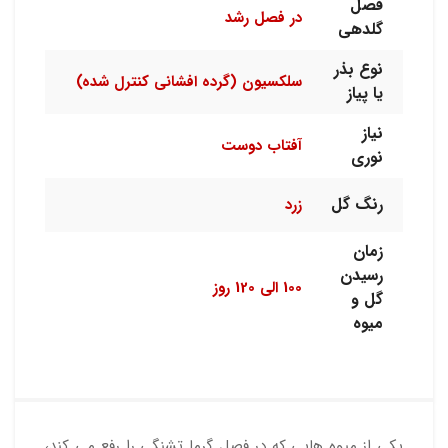
فصل
در فصل رشد
گلدهی
نوع بذر
سلکسیون (گرده افشانی کنترل شده)
یا پیاز
نیاز
آفتاب دوست
نوری
رنگ گل
زرد
زمان
رسیدن
100 الی 120 روز
گل و
میوه
یکی از میوه هایی که در فصل گرما تشنگی را رفع می کند،