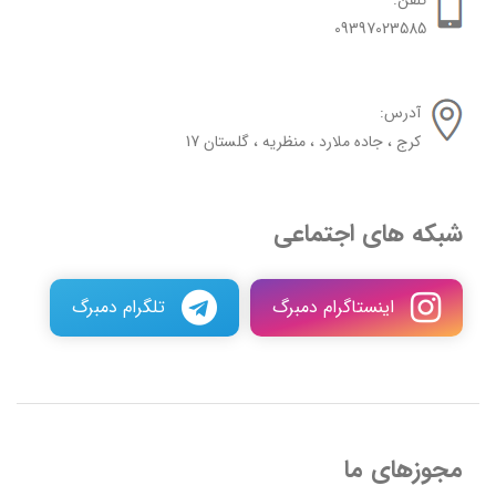
09397023585
آدرس:
کرج ، جاده ملارد ، منظریه ، گلستان 17
شبکه های اجتماعی
اینستاگرام دمبرگ
تلگرام دمبرگ
مجوزهای ما