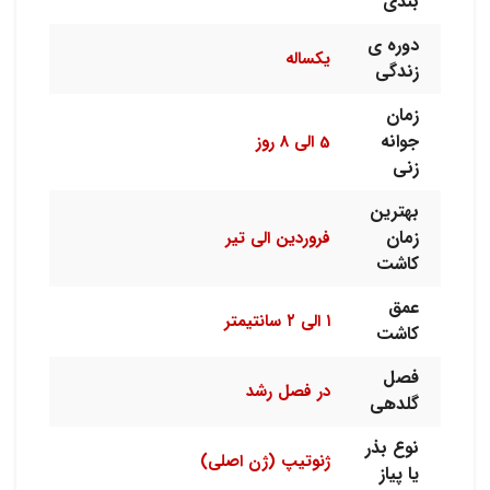
بندی
دوره ی
یکساله
زندگی
زمان
جوانه
5 الی 8 روز
زنی
بهترین
زمان
فروردین الی تیر
کاشت
عمق
۱ الی ۲ سانتیمتر
کاشت
فصل
در فصل رشد
گلدهی
نوع بذر
ژنوتیپ (ژن اصلی)
یا پیاز