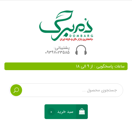
پشتیبانی:
09397023585
ساعات پاسخگویی : از 9 الی 18
سبد خرید
0