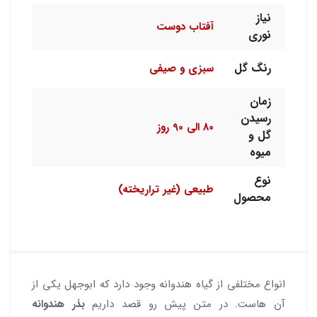
نیاز
آفتاب دوست
نوری
رنگ گل
سبزی و صیفی
زمان
رسیدن
80 الی 90 روز
گل و
میوه
نوع
طبیعی (غیر تراریخته)
محصول
انواع مختلفی از گیاه هندوانه وجود دارد که ابوجهل یکی از
آن ها‌ست. در متن پیش رو قصد داریم
بذر هندوانه