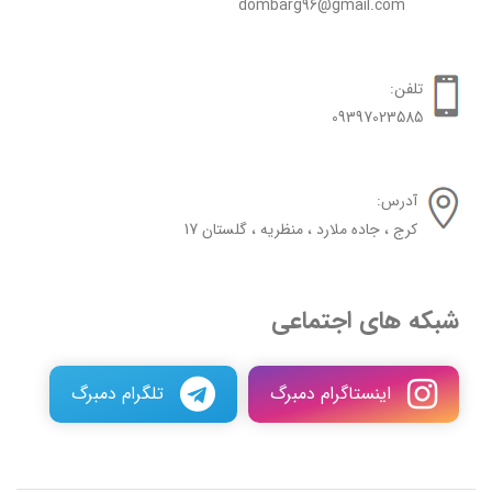
dombarg96@gmail.com
تلفن:
09397023585
آدرس:
کرج ، جاده ملارد ، منظریه ، گلستان 17
شبکه های اجتماعی
اینستاگرام دمبرگ
تلگرام دمبرگ