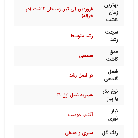
بهترین
فروردین الی تیر, زمستان کاشت (در
زمان
خزانه)
کاشت
سرعت
رشد متوسط
رشد
عمق
سطحی
کاشت
فصل
در فصل رشد
گلدهی
نوع بذر
هیبرید نسل اول F1
یا پیاز
نیاز
آفتاب دوست
نوری
رنگ گل
سبزی و صیفی