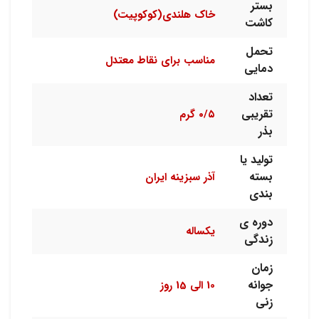
بستر
خاک هلندی(کوکوپیت)
کاشت
تحمل
مناسب برای نقاط معتدل
دمایی
تعداد
تقریبی
۰/۵ گرم
بذر
تولید یا
بسته
آذر سبزینه ایران
بندی
دوره ی
یکساله
زندگی
زمان
جوانه
10 الی 15 روز
زنی