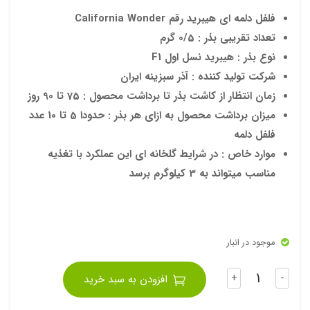
ل
بشقا
ابزار باغبانی
بذر تره
بذر کدو
سایر پیازها
گل زاموفیلیا
سم کنه کش
خاک بونسای
کود گلخانه‌ای
گلدان پلاستیکی
بذر گل جعفری
بذر سنبل الطیب
بذر عمده صیفی جات
فلفل دلمه ای هیبرید رقم California Wonder
تند
بی
تعداد تقریبی بذر : 0/5 گرم
آموزش
فرنگ
گل ارکیده
بذر مرزه
بذر فلفل
سم علف کش
کود کشاورزی
بذر کاکتوس
بذر شیرین بیان
بذر عمده سبزیجات
خاک بنفشه آفریقایی
لوازم آبیاری و تجهیزات باغبانی
نوع بذر : هیبرید نسل اول F1
ی)
کود NPK
وبلاگ
بذر پیاز
گل کروتون
بذر چمن
ورمیکولیت
بذر شوید
بذر کاسنی
قیچی باغبانی
بذر عمده گل های زینتی
شرکت تولید کننده : آذر سبزینه ایران
زمان انتظار از کاشت بذر تا برداشت محصول : 75 تا 90 روز
ویدیو
کود مایع
کوکوپیت
بیلچه باغبانی
بذر فیسالیس
بذر سایر گل های زینتی
میزان برداشت محصول به ازای هر بذر : حدودا 5 تا 10 عدد
بذر خیار
پیت ماس
چنگک باغبانی
هورمون های گیاهی
فلفل دلمه
پوکه
شن کش باغبانی
موارد خاص : در شرایط گلخانه ای این عملکرد با تغذیه
مناسب میتواند به 3 کیلوگرم برسد
دستکش باغبانی
سینی کشت (سینی نشا)
چاقو پیوند
موجود در انبار
تعداد
+
-
افزودن به سبد خرید