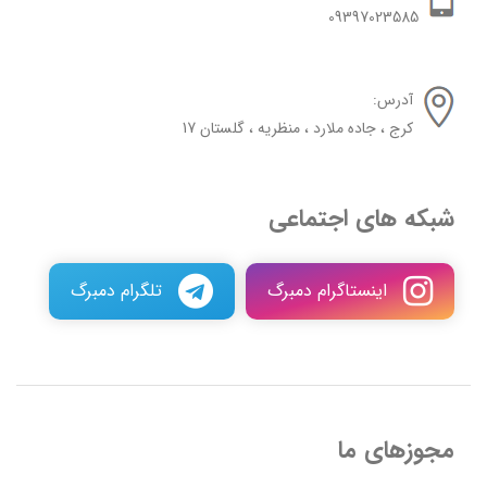
09397023585
آدرس:
کرج ، جاده ملارد ، منظریه ، گلستان 17
شبکه های اجتماعی
اینستاگرام دمبرگ
تلگرام دمبرگ
مجوزهای ما