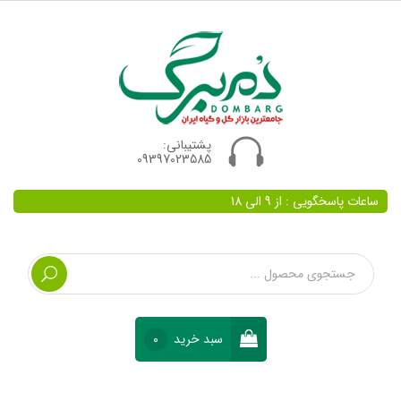
پشتیبانی:
09397023585
ساعات پاسخگویی : از 9 الی 18
سبد خرید
0