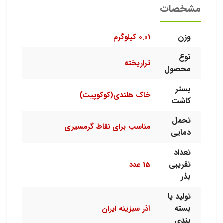
مشخصات
وزن
0.01 کیلوگرم
نوع
تراریخته
محصول
بستر
خاک هلندی(کوکوپیت)
کاشت
تحمل
مناسب برای نقاط گرمسیری
دمایی
تعداد
تقریبی
15 عدد
بذر
تولید یا
بسته
آذر سبزینه ایران
بندی