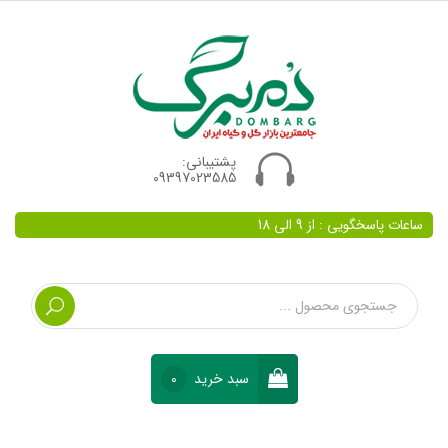
پشتیبانی:
09397023585
ساعات پاسخگویی : از 9 الی 18
سبد خرید
0