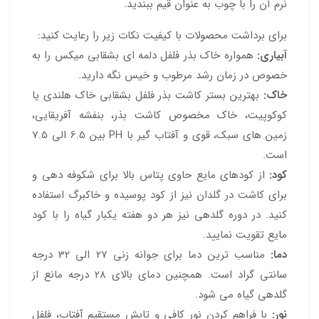
نرم آن را با چوب به عنوان قیم ببندید.
برای برداشت محصولات با کیفیت نکات زیر را رعایت کنید:
آبیاری:
همواره خاک بذر فلفل دلمه ای بشقابی میکس را به
خصوص در زمان رشد مرطوب و خیس نگه دارید.
خاک:
بهترین بستر کاشت بذر فلفل بشقابی خاک هلندی یا
کوکوپیت، خاک مخصوص کاشت بذر، بنفشه آفریقایی،
زمین های سبک، قوی و آفتاب گیر با PH بین 6.5 الی 7.5
است.
کود:
از کودهای مایع حاوی پتاس بالا برای شکوفه دهی و
برای کاشت در گلدان نیز از کود پوسیده و خاکبرگ استفاده
کنید. در دوره گلدهی نیز هر دو هفته یکبار گیاه را با کود
مایع تقویت نمایید.
دما:
مناسب ترین دما برای جوانه زنی 27 الی 32 درجه
سانتی گراد است. همچنین دمای بالای 28 درجه مانع از
گلدهی گیاه می شود.
نور:
با فراهم کردن نور کافی و تابش مستقیم آفتاب، فلفل