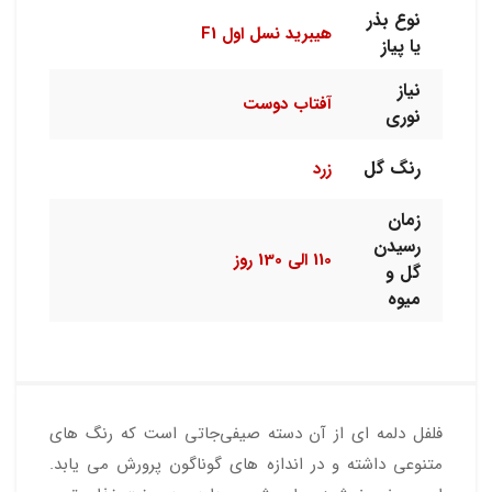
نوع بذر
هیبرید نسل اول F1
یا پیاز
نیاز
آفتاب دوست
نوری
رنگ گل
زرد
زمان
رسیدن
110 الی 130 روز
گل و
میوه
فلفل دلمه ای از آن دسته صیفی‌جاتی است که رنگ های
متنوعی داشته و در اندازه های گوناگون پرورش می یابد.