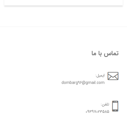
تماس با ما
ایمیل:
dombarg96@gmail.com
تلفن:
09397023585