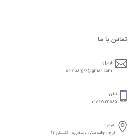
تماس با ما
ایمیل:
dombarg96@gmail.com
تلفن:
09397023585
آدرس:
کرج ، جاده ملارد ، منظریه ، گلستان 17