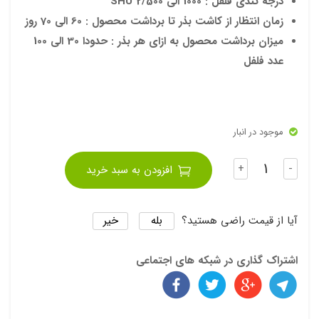
درجه تندی فلفل : 1000 الی 2/500 SHU
زمان انتظار از کاشت بذر تا برداشت محصول : 60 الی 70 روز
میزان برداشت محصول به ازای هر بذر : حدودا 30 الی 100
عدد فلفل
موجود در انبار
تعداد
+
-
افزودن به سبد خرید
بله
خیر
آیا از قیمت راضی هستید؟
اشتراک گذاری در شبکه های اجتماعی