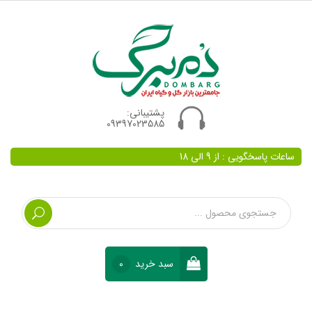
پشتیبانی:
09397023585
ساعات پاسخگویی : از 9 الی 18
سبد خرید
0