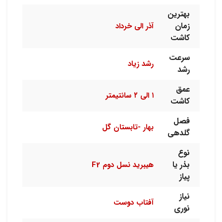
بهترین
زمان
آذر الی خرداد
کاشت
سرعت
رشد زیاد
رشد
عمق
۱ الی ۲ سانتیمتر
کاشت
فصل
بهار -تابستان گل
گلدهی
نوع
بذر یا
هیبرید نسل دوم F2
پیاز
نیاز
آفتاب دوست
نوری