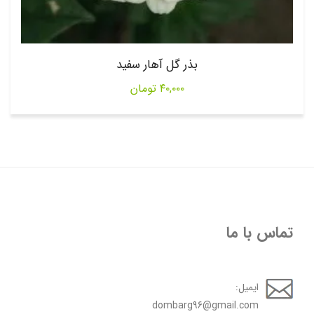
بذر گل آهار سفید
۴۰,۰۰۰
تومان
تماس با ما
ایمیل:
dombarg96@gmail.com