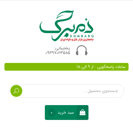
پشتیبانی:
09397023585
ساعات پاسخگویی : از 9 الی 18
سبد خرید
0