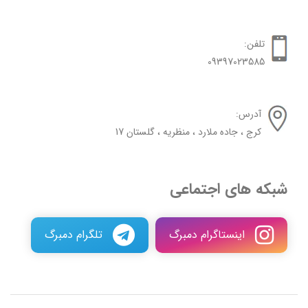
تلفن:
09397023585
آدرس:
کرج ، جاده ملارد ، منظریه ، گلستان 17
شبکه های اجتماعی
اینستاگرام دمبرگ
تلگرام دمبرگ