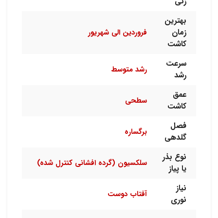
زنی
بهترین
زمان
فروردین الی شهریور
کاشت
سرعت
رشد متوسط
رشد
عمق
سطحی
کاشت
فصل
برگساره
گلدهی
نوع بذر
سلکسیون (گرده افشانی کنترل شده)
یا پیاز
نیاز
آفتاب دوست
نوری