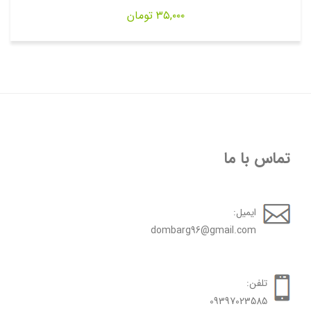
۳۵,۰۰۰
تومان
تماس با ما
ایمیل:
dombarg96@gmail.com
تلفن:
09397023585