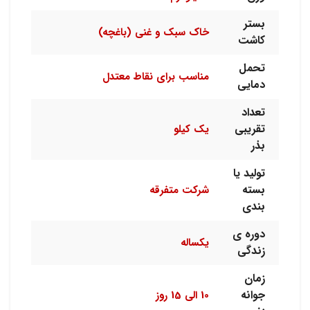
بستر
خاک سبک و غنی (باغچه)
کاشت
تحمل
مناسب برای نقاط معتدل
دمایی
تعداد
تقریبی
یک کیلو
بذر
تولید یا
بسته
شرکت متفرقه
بندی
دوره ی
یکساله
زندگی
زمان
جوانه
10 الی 15 روز