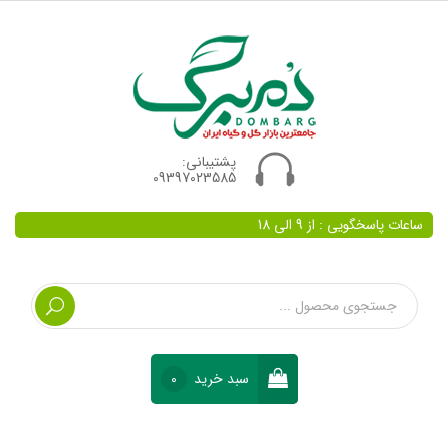
پشتیبانی:
09397023585
ساعات پاسخگویی : از 9 الی 18
سبد خرید
0