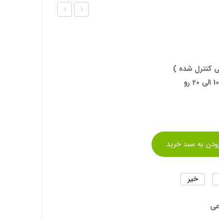
ذر
ذر
عمد
عمد
ه
ه
شوی
پیاز
ی کنترل شده )
د
چه
زودن به سبد خرید
خیر
عی