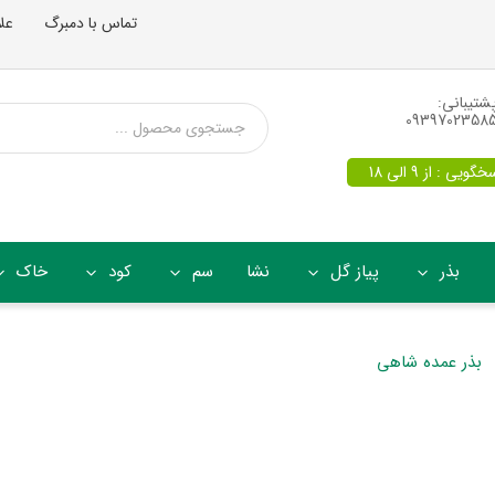
تماس با دمبرگ
عل
شتیبانی:
0939702358
یی : از 9 الی 18
بذر
پیاز گل
نشا
سم
کود
خاک
بذر عمده شاهی