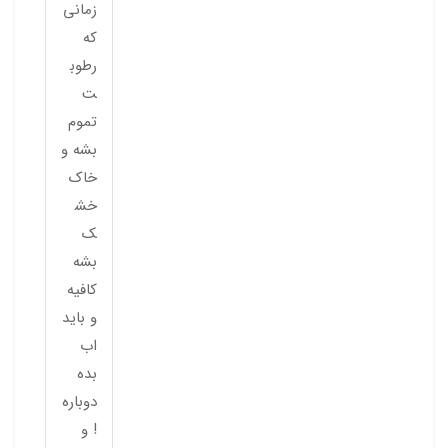
زمانی
که
رطوب
ت
تموم
بشه و
خاک
خش
ک
بشه
کافیه
و باید
اب
بده
دوباره
! و