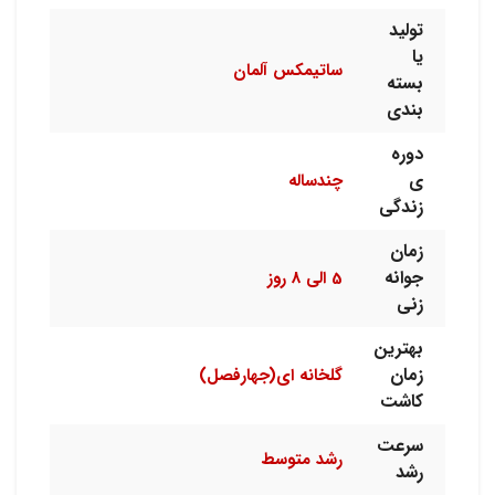
تولید
یا
ساتیمکس آلمان
بسته
بندی
دوره
ی
چندساله
زندگی
زمان
جوانه
5 الی 8 روز
زنی
بهترین
زمان
گلخانه ای(جهارفصل)
کاشت
سرعت
رشد متوسط
رشد