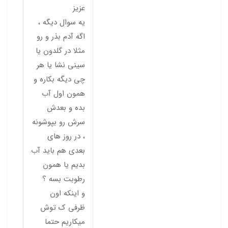
عزیز
یه سوال دیگه ،
اگه آدم بذر و رو
مثلا در گلدون یا
سینی نشا یا هر
چی دیگه بکاره و
همون اول آب
بده و بعدش
سرش رو بپوشونه
، در روز های
بعدی هم باید آب
بدیم یا همون
رطوبت بسه ؟
و اینکه اون
ظرفی ک توش
میکاریم حتما