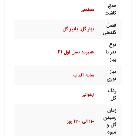
عمق
سطحی
کاشت
فصل
بهار گل, پاییز گل
گلدهی
نوع
بذر یا
هیبرید نسل اول F1
پیاز
نیاز
سایه آفتاب
نوری
رنگ
ارغوانی
گل
زمان
رسیدن
110 الی 130 روز
گل و
میوه