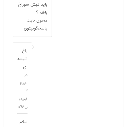
باید تهش سوراخ
باشه ؟
ممنون بابت
پاسخگوییتون
باغ
شیشه‌
ای
در
تاریخ
13
فروردی
ن 1396
سلام