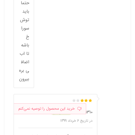
حتما
باید
توش
سورا
خ
باشه
تا اب
اضاف
ی بره
بیرون
خرید این محصول را توصیه نمی‌کنم
SMID1310
خریدار
در تاریخ
6 خرداد 1399