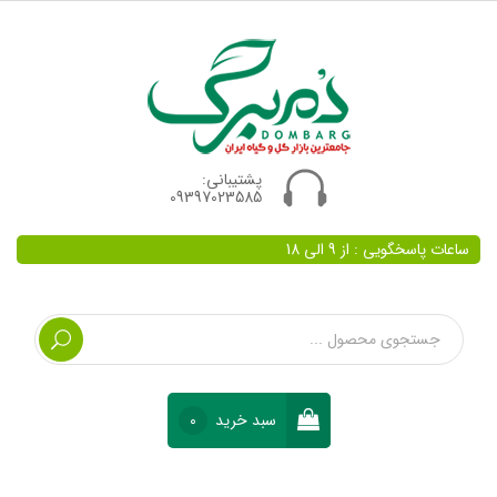
پشتیبانی:
09397023585
ساعات پاسخگویی : از 9 الی 18
سبد خرید
0