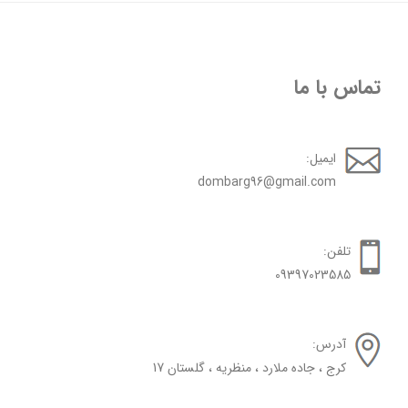
تماس با ما
ایمیل:
dombarg96@gmail.com
تلفن:
09397023585
آدرس:
کرج ، جاده ملارد ، منظریه ، گلستان 17