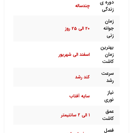
دوره ی
چندساله
زندگی
زمان
جوانه
20 الی 25 روز
زنی
بهترین
زمان
اسفند الی شهریور
کاشت
سرعت
کند رشد
رشد
نیاز
سایه آفتاب
نوری
عمق
۱ الی ۲ سانتیمتر
کاشت
فصل