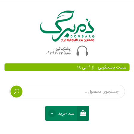
پشتیبانی:
09397023585
ساعات پاسخگویی : از 9 الی 18
سبد خرید
0