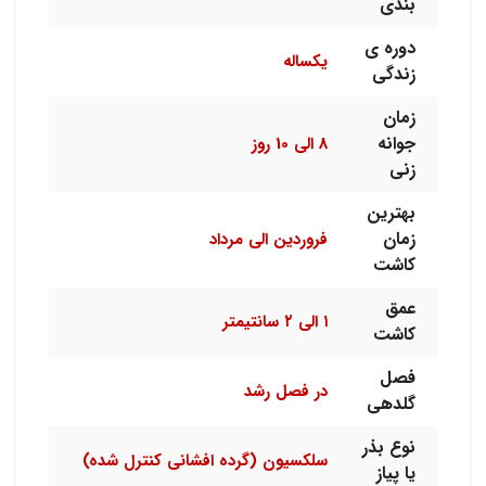
بندی
دوره ی
یکساله
زندگی
زمان
جوانه
8 الی 10 روز
زنی
بهترین
زمان
فروردین الی مرداد
کاشت
عمق
۱ الی ۲ سانتیمتر
کاشت
فصل
در فصل رشد
گلدهی
نوع بذر
سلکسیون (گرده افشانی کنترل شده)
یا پیاز