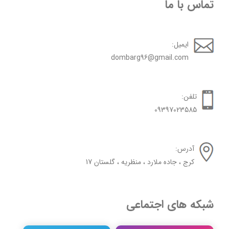
تماس با ما
ایمیل:
dombarg96@gmail.com
تلفن:
09397023585
آدرس:
کرج ، جاده ملارد ، منظریه ، گلستان 17
شبکه های اجتماعی