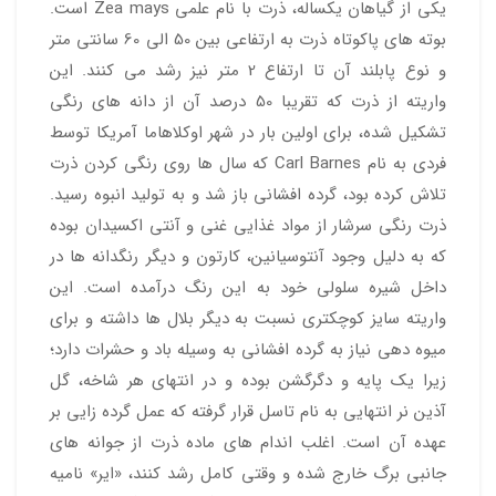
یکی از گیاهان یکساله، ذرت با نام علمی Zea mays است.
بوته های پاکوتاه ذرت به ارتفاعی بین 50 الی 60 سانتی متر
و نوع پابلند آن تا ارتفاع 2 متر نیز رشد می کنند. این
واریته از ذرت که تقریبا 50 درصد آن از دانه های رنگی
تشکیل شده، برای اولین بار در شهر اوکلاهاما آمریکا توسط
فردی به نام Carl Barnes که سال ها روی رنگی کردن ذرت
تلاش کرده بود، گرده افشانی باز شد و به تولید انبوه رسید.
ذرت رنگی سرشار از مواد غذایی غنی و آنتی اکسیدان بوده
که به دلیل وجود آنتوسیانین، کارتون و دیگر رنگدانه ها در
داخل شیره سلولی خود به این رنگ درآمده است. این
واریته سایز کوچکتری نسبت به دیگر بلال ها داشته و برای
میوه دهی نیاز به گرده افشانی به وسیله باد و حشرات دارد؛
زیرا یک پایه و دگرگشن بوده و در انتهای هر شاخه، گل
آذین نر انتهایی به نام تاسل قرار گرفته که عمل گرده زایی بر
عهده آن است. اغلب اندام های ماده ذرت از جوانه های
جانبی برگ خارج شده و وقتی کامل رشد کنند، «ایر» نامیه