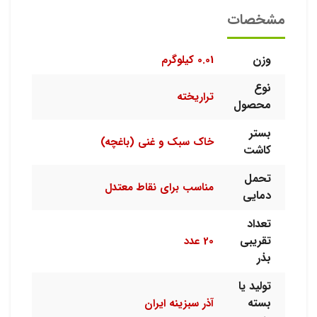
مشخصات
وزن
0.01 کیلوگرم
نوع
تراریخته
محصول
بستر
خاک سبک و غنی (باغچه)
کاشت
تحمل
مناسب برای نقاط معتدل
دمایی
تعداد
تقریبی
20 عدد
بذر
تولید یا
بسته
آذر سبزینه ایران