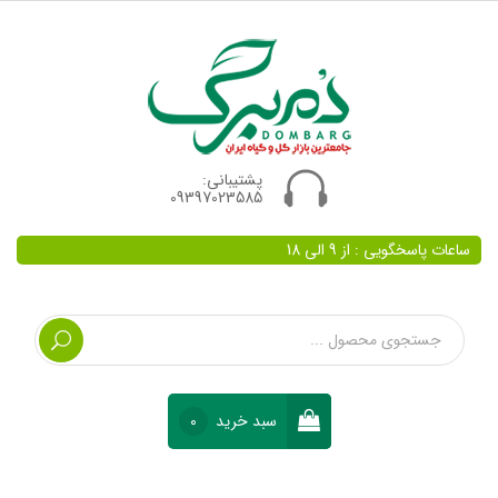
پشتیبانی:
09397023585
ساعات پاسخگویی : از 9 الی 18
سبد خرید
0