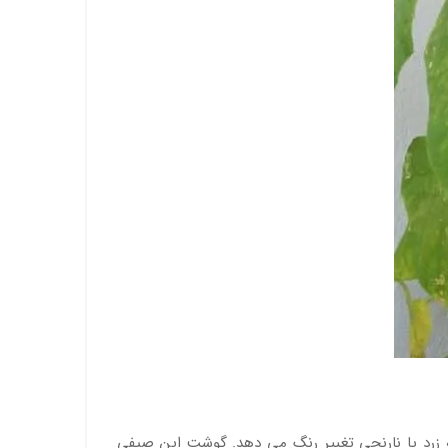
خیار در طول رشد خود از سبز به زرد یا نارنجی تغییر رنگ می دهد. گوشت این صیفی