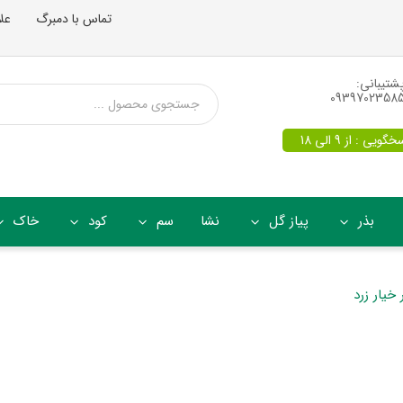
تماس با دمبرگ
عل
شتیبانی:
0939702358
یی : از 9 الی 18
بذر
پیاز گل
نشا
سم
کود
خاک
 خیار زرد