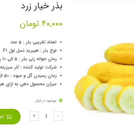
بذر خیار زرد
۴۰,۰۰۰
تومان
تعداد تقریبی بذر : 5 عدد
نوع بذر : هیبرید نسل اول F1
زمان جوانه زنی بذر : 5 الی 10 روز
شرکت تولید کننده : آذر سبزینه 
زمان رسیدن گل و میوه : 50 الی 70 روز
میزان محصول دهی به ازای هر بذر : 10 تا 30 
موجود در انبار
تعداد
+
-
اف