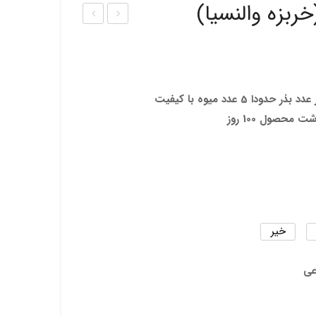
ربزه والنسیا)
ذر
ذر
خربز
خربز
ه
ه
خالد
هان
 5 عدد میوه با کیفیت
ار
ی
 محصول 100 روز
کشی
دیو
ده
(Ho
(سان
ney
تاکلو
dew
ز)
)
خیر
عی