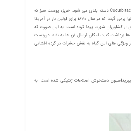
خربزه از گیاهان بومی آسیا و به احتمال قوی ایران است. این گیاه را با نام علمی Cucumis Melo می شناسند که در خانواده Cucurbitaceae دسته بندی می شود. خربزه پوست سبز که
با عنوان خربزه والنسیا نیز معروف است، یکی از واریته های این گیاه به شمار می آید. خاستگاه این واریته از خربزه به کشور ایتالیا برمی گردد که در سال 1830 برای اولین بار در آمریکا
ری از کشاورزان شهرت پیدا کرده است. به این صورت که
ل آن ها برداشت کنید، امکان ارسال آن ها به نقاط دوردست
یگر ویژگی های این گیاه به نقش حشرات در گرده افشانی
روش هیبریداسیون دستخوش اصلاحات ژنتیکی شده است. به