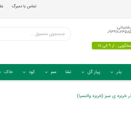
تماس با دمبرگ
عل
شتیبانی:
0939702358
یی : از 9 الی 18
بذر
پیاز گل
نشا
سم
کود
خاک
ر خربزه ی سبز (خربزه والنسیا)