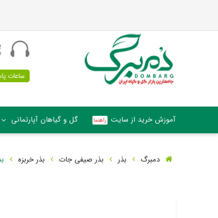
پ
5
ساعات پاسخگو
آموزش خرید از سایت
گل و گیاهان آپارتمانی
دمبرگ
بذر
بذر صیفی جات
بذر خربزه
بذ