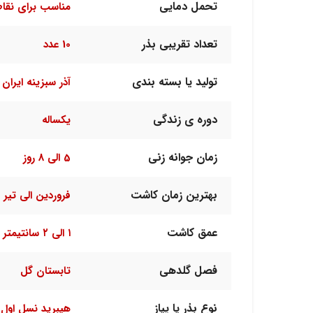
تحمل دمایی
مناسب برای نقا
تعداد تقریبی بذر
10 عدد
تولید یا بسته بندی
آذر سبزینه ایران
دوره ی زندگی
یکساله
زمان جوانه زنی
5 الی 8 روز
بهترین زمان کاشت
فروردین الی تیر
عمق کاشت
۱ الی ۲ سانتیمتر
فصل گلدهی
تابستان گل
نوع بذر یا پیاز
هیبرید نسل اول F1