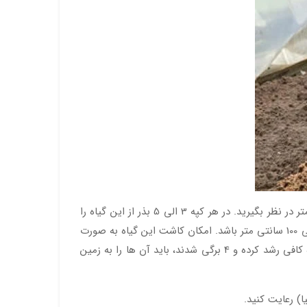
به منظور کاشت این گیاه ابتدا باید زمین را به صورت جوی و پشته درآورید. بین هر دو ردیف کشت فاصله ای به اندازه 2 الی 3 متر در نظر بگیرید. در هر کپه 3 الی 5 بذر از این گیاه را
بکارید. زمانی که بذرها جوانه زدند، باید تعداد بوته ها را به 2 یا یک بوته قوی کاهش داد. به گونه ای که فاصله بین هر بوته 60 الی 100 سانتی متر باشد. امکان کاشت این گیاه به صورت
وجود دارد. این روش معمولا درمناطقی با دوره رشد کوتاه رایج است. زمانی که بوته ها به اندازه کافی رشد کرده و 4 برگی شدند، باید آن ها را به زمین
) رعایت کنید.