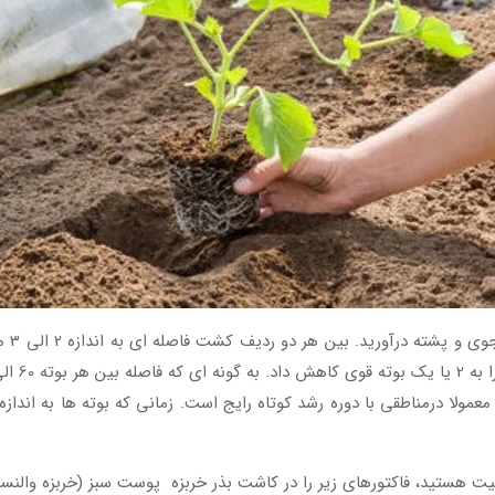
یت هستید، فاکتورهای زیر را در کاشت بذر خربزه پوست سبز (خربزه والنسیا