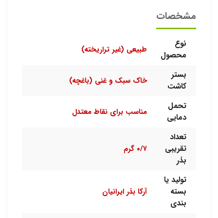
مشخصات
نوع
طبیعی (غیر تراریخته)
محصول
بستر
خاک سبک و غنی (باغچه)
کاشت
تحمل
مناسب برای نقاط معتدل
دمایی
تعداد
تقریبی
۰/۷ گرم
بذر
تولید یا
بسته
آرکا بذر ایرانیان
بندی