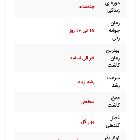
دوره ی
چندساله
زندگی
زمان
جوانه
15 الی 20 روز
زنی
بهترین
زمان
آذر الی اسفند
کاشت
سرعت
رشد زیاد
رشد
عمق
سطحی
کاشت
فصل
بهار گل
گلدهی
نوع بذر