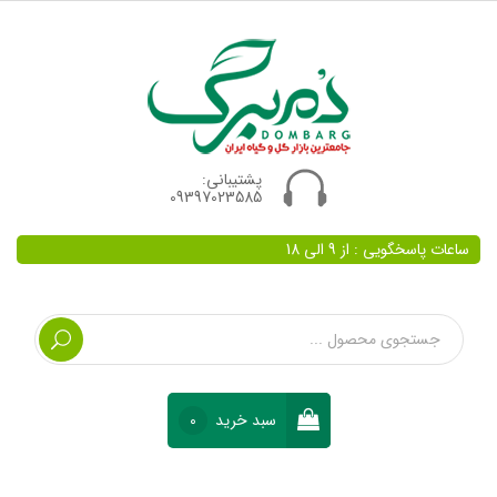
پشتیبانی:
09397023585
ساعات پاسخگویی : از 9 الی 18
سبد خرید
0