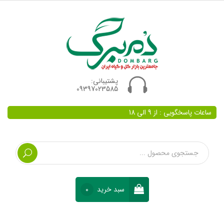
پشتیبانی:
09397023585
ساعات پاسخگویی : از 9 الی 18
سبد خرید
0