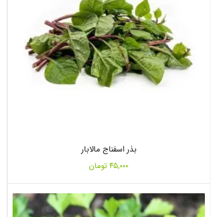
بذر اسفناج مالابار
۴۵,۰۰۰
تومان