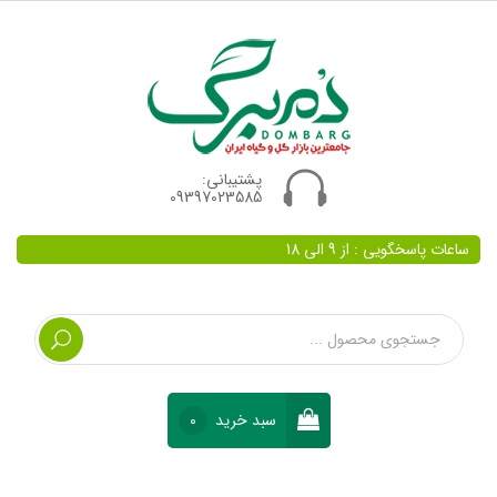
پشتیبانی:
09397023585
ساعات پاسخگویی : از 9 الی 18
سبد خرید
0