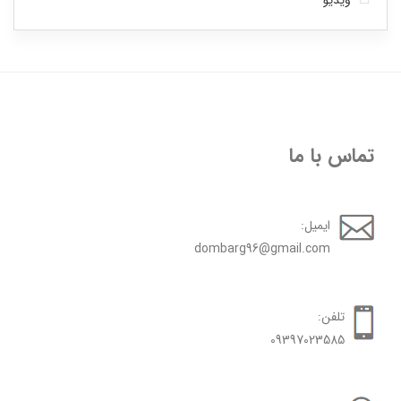
ویدیو
تماس با ما
ایمیل:
dombarg96@gmail.com
تلفن:
09397023585