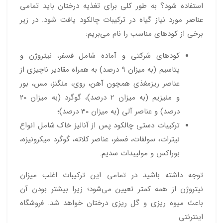
استفاده شود؟ به طور کلی برای تغذیه درختان باید تمامی
عناصر مورد نیاز گیاه در ترکیبات چالکود یافت شود. در زیر
برخی از کودهای مناسب را نام می‌بریم:
کودهای شرکتی و آماده شامل فسفر، نیتروژن و
پتاسیم (به میزان ۹ درصد) به همراه مقادیر ناچیزی از
عناصر ریزمغذی همچون آهن، روی، منگنز، مس، بور
و منیزیم (به میزان 2 درصد)، گوگرد (به میزان 20
درصد) و عناصر آلی (به میزان 30 درصد)؛
ترکیبات دستی چالکود پس از آنالیز خاک شامل انواع
نیترات، سولفات، فسفر، عناصر کلاته، گوگرد میکرونیزه،
بوراکس و مولیبدات سدیم.
توجه داشته باشید در تمامی این ترکیبات اغلب میزان
نیتروژن از همه کمتر تعیین می‌شود؛ زیرا بیشتر بودن آن
باعث میوه ریزی و گل ریزی درختان خواهد شد. فروشگاه
اینترنتی