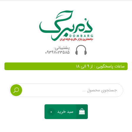
پشتیبانی:
09397023585
ساعات پاسخگویی : از 9 الی 18
سبد خرید
0