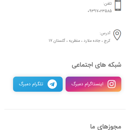
تلفن:
09397023585
آدرس:
کرج ، جاده ملارد ، منظریه ، گلستان 17
شبکه های اجتماعی
اینستاگرام دمبرگ
تلگرام دمبرگ
مجوزهای ما