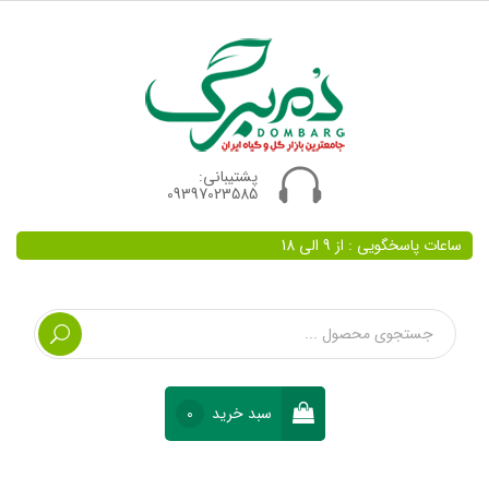
پشتیبانی:
09397023585
ساعات پاسخگویی : از 9 الی 18
سبد خرید
0