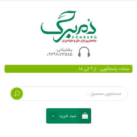
پشتیبانی:
09397023585
ساعات پاسخگویی : از 9 الی 18
سبد خرید
0