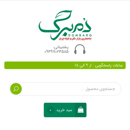
پشتیبانی:
09397023585
ساعات پاسخگویی : از 9 الی 18
سبد خرید
0