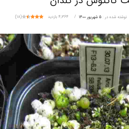
ت کاکتوس در گلدان
/
4,364 بازدید
(
18
)
نوشته شده در :
5 شهریور 1400