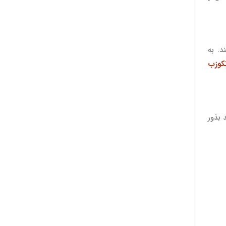
. به
کوزب
 بذور