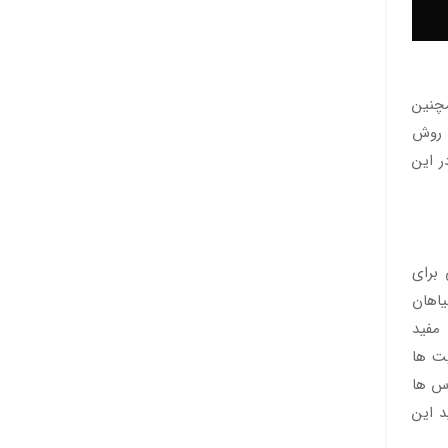
مچنین
 روش
ر این
 برای
یاهان
 مفید
یت ها
وس ها
د این