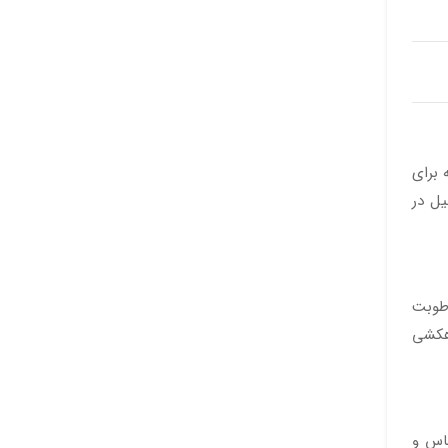
 برای
یل در
رطوبت
هکشی
ماس و