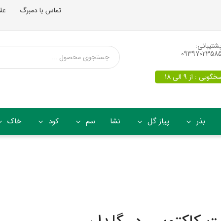
تماس با دمبرگ
عل
شتیبانی:
0939702358
یی : از 9 الی 18
بذر
پیاز گل
نشا
سم
کود
خاک